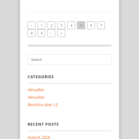
‹
1
2
3
4
5
6
7
8
9
›
»
CATEGORIES
Aktuelles
Aktuelles
Berichte über LE
RECENT POSTS
August 2026