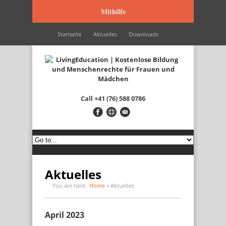
Mithilfe
Startseite
Aktuelles
Downloads
Wir werden unterstützt durch…
Kontakt
Italiano
Français
English
Call
+41 (76) 588 0786
Aktuelles
You are here:
Home
»
Aktuelles
April 2023