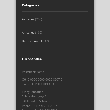
Categories
Aktuelles
(200)
Aktuelles
(160)
Berichte über LE
(7)
Für Spenden
Postcheck Konto
CH10 0900 0000 6020 8207 0
Swift/BIC POFICHBEXXX
LivingEducation
Schlossbergweg 2
5400 Baden Schweiz
Phone: +41 (56) 221 02 16