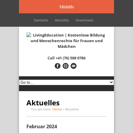
Mithilfe
Startseite
Aktuelles
Downloads
Wir werden unterstützt durch…
Kontakt
Italiano
Français
English
Call
+41 (76) 588 0786
Aktuelles
You are here:
Home
»
Aktuelles
Februar 2024