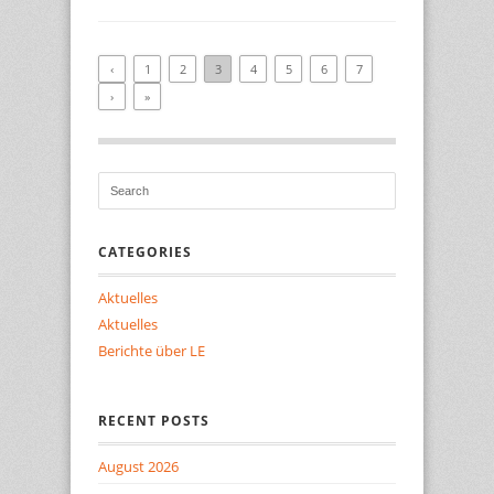
‹
1
2
3
4
5
6
7
›
»
CATEGORIES
Aktuelles
Aktuelles
Berichte über LE
RECENT POSTS
August 2026