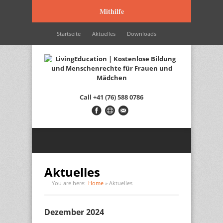
Mithilfe
Startseite
Aktuelles
Downloads
Wir werden unterstützt durch…
Kontakt
Italiano
Français
English
Call
+41 (76) 588 0786
Aktuelles
You are here:
Home
»
Aktuelles
Dezember 2024