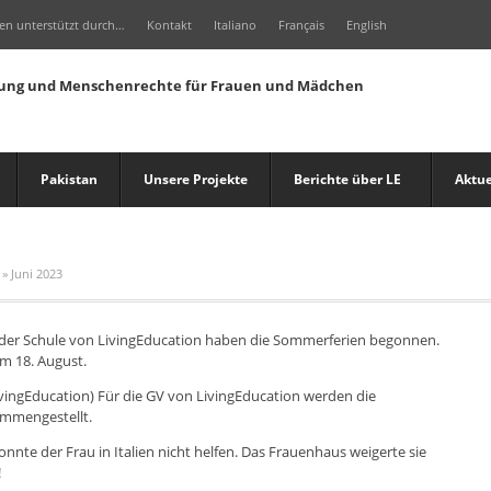
en unterstützt durch…
Kontakt
Italiano
Français
English
Pakistan
Unsere Projekte
Berichte über LE
Aktue
»
Juni 2023
In der Schule von LivingEducation haben die Sommerferien begonnen.
am 18. August.
LivingEducation) Für die GV von LivingEducation werden die
ammengestellt.
onnte der Frau in Italien nicht helfen. Das Frauenhaus weigerte sie
!