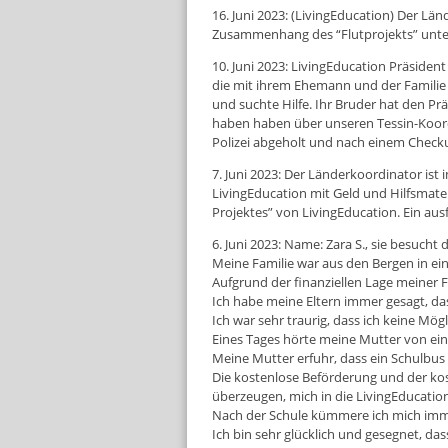
16. Juni 2023: (LivingEducation) Der Lä
Zusammenhang des “Flutprojekts” unterw
10. Juni 2023: LivingEducation Präsident
die mit ihrem Ehemann und der Familie 
und suchte Hilfe. Ihr Bruder hat den Pr
haben haben über unseren Tessin-Koordi
Polizei abgeholt und nach einem Checkup 
7. Juni 2023: Der Länderkoordinator ist
LivingEducation mit Geld und Hilfsmate
Projektes” von LivingEducation. Ein ausf
6. Juni 2023: Name: Zara S., sie besucht di
Meine Familie war aus den Bergen in e
Aufgrund der finanziellen Lage meiner F
Ich habe meine Eltern immer gesagt, da
Ich war sehr traurig, dass ich keine Mög
Eines Tages hörte meine Mutter von eine
Meine Mutter erfuhr, dass ein Schulbus 
Die kostenlose Beförderung und der kost
überzeugen, mich in die LivingEducation
Nach der Schule kümmere ich mich imm
Ich bin sehr glücklich und gesegnet, d