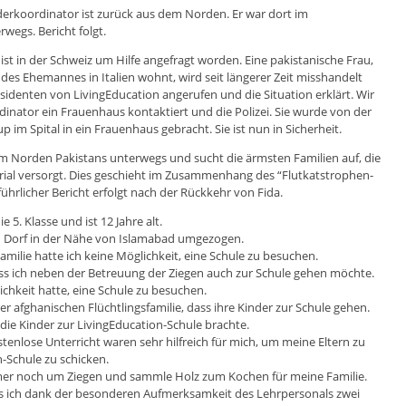
nderkoordinator ist zurück aus dem Norden. Er war dort im
egs. Bericht folgt.
 ist in der Schweiz um Hilfe angefragt worden. Eine pakistanische Frau,
des Ehemannes in Italien wohnt, wird seit längerer Zeit misshandelt
äsidenten von LivingEducation angerufen und die Situation erklärt. Wir
nator ein Frauenhaus kontaktiert und die Polizei. Sie wurde von der
im Spital in ein Frauenhaus gebracht. Sie ist nun in Sicherheit.
 im Norden Pakistans unterwegs und sucht die ärmsten Familien auf, die
rial versorgt. Dies geschieht im Zusammenhang des “Flutkatstrophen-
ührlicher Bericht erfolgt nach der Rückkehr von Fida.
e 5. Klasse und ist 12 Jahre alt.
in Dorf in der Nähe von Islamabad umgezogen.
amilie hatte ich keine Möglichkeit, eine Schule zu besuchen.
ss ich neben der Betreuung der Ziegen auch zur Schule gehen möchte.
lichkeit hatte, eine Schule zu besuchen.
r afghanischen Flüchtlingsfamilie, dass ihre Kinder zur Schule gehen.
die Kinder zur LivingEducation-Schule brachte.
enlose Unterricht waren sehr hilfreich für mich, um meine Eltern zu
-Schule zu schicken.
er noch um Ziegen und sammle Holz zum Kochen für meine Familie.
ass ich dank der besonderen Aufmerksamkeit des Lehrpersonals zwei