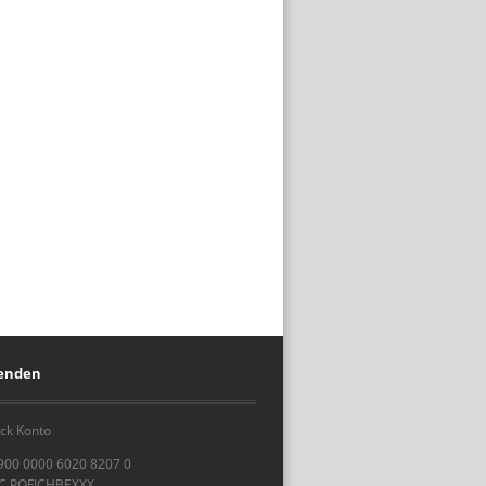
penden
ck Konto
900 0000 6020 8207 0
IC POFICHBEXXX