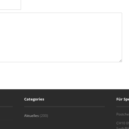
Categories
Für S
Postche
Aktuelles
(200)
CH10 0
Swift/B