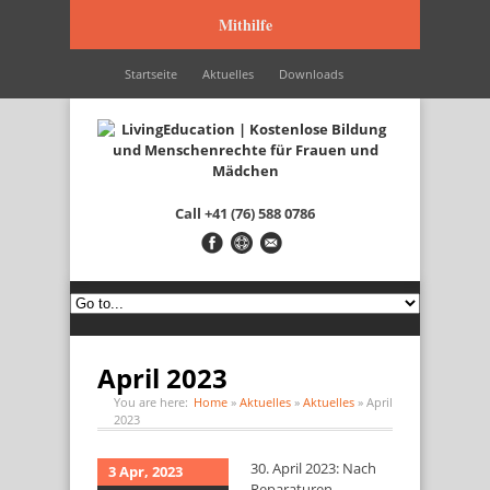
Mithilfe
Startseite
Aktuelles
Downloads
Wir werden unterstützt durch…
Kontakt
Italiano
Français
English
Call
+41 (76) 588 0786
April 2023
You are here:
Home
»
Aktuelles
»
Aktuelles
»
April
2023
30. April 2023: Nach
3 Apr, 2023
Reparaturen