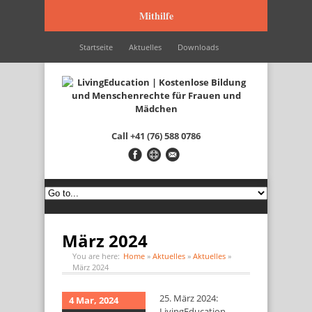
Mithilfe
Startseite
Aktuelles
Downloads
Wir werden unterstützt durch…
Kontakt
Italiano
Français
English
Call
+41 (76) 588 0786
März 2024
You are here:
Home
»
Aktuelles
»
Aktuelles
»
März 2024
25. März 2024:
4 Mar, 2024
LivingEducation