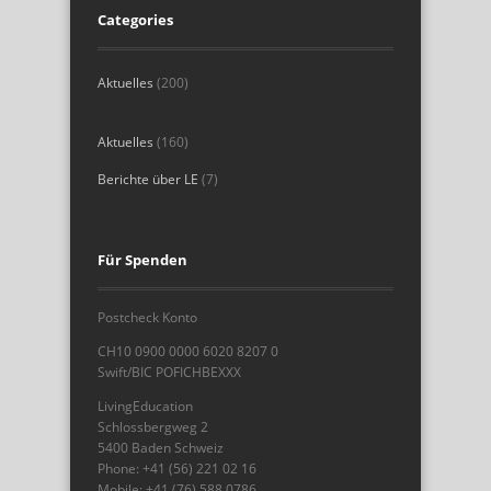
Categories
Aktuelles
(200)
Aktuelles
(160)
Berichte über LE
(7)
Für Spenden
Postcheck Konto
CH10 0900 0000 6020 8207 0
Swift/BIC POFICHBEXXX
LivingEducation
Schlossbergweg 2
5400 Baden Schweiz
Phone: +41 (56) 221 02 16
Mobile: +41 (76) 588 0786