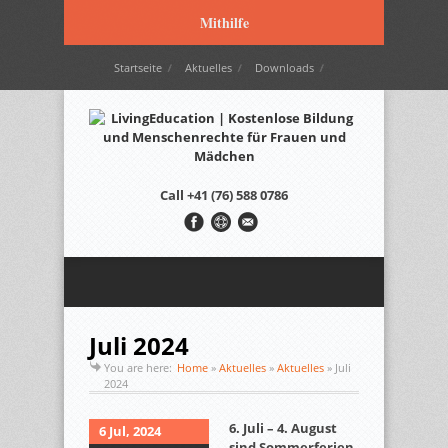
Mithilfe
Startseite
Aktuelles
Downloads
Wir werden unterstützt durch…
Kontakt
Italiano
Français
English
Call
+41 (76) 588 0786
Juli 2024
You are here:
Home
»
Aktuelles
»
Aktuelles
»
Juli
2024
6. Juli – 4. August
6 Jul, 2024
sind Sommerferien