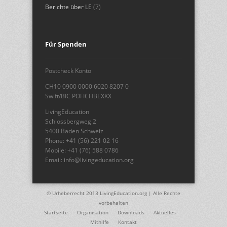
Berichte über LE
(7)
Für Spenden
Postcheck Konto
CH10 0900 0000 6020 8207 0
Swift/BIC POFICHBEXXX
LivingEducation
Schlossbergweg 2
5400 Baden Schweiz
Phone: +41 (56) 221 02 16
Mobile: +41 (76) 588 0786
Email: info@livingeducation.org
© Urheberrecht 2013 LivingEducation.org | Alle Rechte
vorbehalten
Startseite
Organisation
Downloads
Aktuelles
Mithilfe
Kontakt