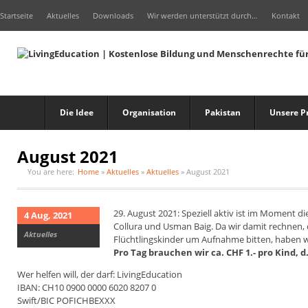
Startseite
Aktuelles
Downloads
Wir werden unterstützt durch…
Kontakt
Die Idee
Organisation
Pakistan
Unsere P
August 2021
You are here:
Home
»
Aktuelles
»
Aktuelles
»
August 2021
29. August 2021: Speziell aktiv ist im Moment 
4 Aug, 2021
Collura und Usman Baig. Da wir damit rechnen,
Aktuelles
Flüchtlingskinder um Aufnahme bitten, haben wi
Pro Tag brauchen wir ca. CHF 1.- pro Kind, d.h
Wer helfen will, der darf: LivingEducation
IBAN: CH10 0900 0000 6020 8207 0
Swift/BIC POFICHBEXXX