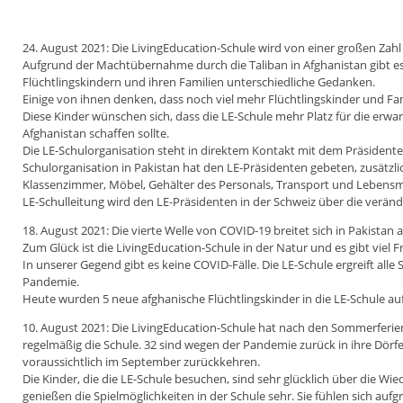
24. August 2021: Die LivingEducation-Schule wird von einer großen Zahl
Aufgrund der Machtübernahme durch die Taliban in Afghanistan gibt es
Flüchtlingskindern und ihren Familien unterschiedliche Gedanken.
Einige von ihnen denken, dass noch viel mehr Flüchtlingskinder und 
Diese Kinder wünschen sich, dass die LE-Schule mehr Platz für die erwa
Afghanistan schaffen sollte.
Die LE-Schulorganisation steht in direktem Kontakt mit dem Präsidenten
Schulorganisation in Pakistan hat den LE-Präsidenten gebeten, zusätzli
Klassenzimmer, Möbel, Gehälter des Personals, Transport und Lebensmit
LE-Schulleitung wird den LE-Präsidenten in der Schweiz über die veränd
18. August 2021: Die vierte Welle von COVID-19 breitet sich in Pakistan a
Zum Glück ist die LivingEducation-Schule in der Natur und es gibt viel F
In unserer Gegend gibt es keine COVID-Fälle. Die LE-Schule ergreift al
Pandemie.
Heute wurden 5 neue afghanische Flüchtlingskinder in die LE-Schule 
10. August 2021: Die LivingEducation-Schule hat nach den Sommerferie
regelmäßig die Schule. 32 sind wegen der Pandemie zurück in ihre Dörf
voraussichtlich im September zurückkehren.
Die Kinder, die die LE-Schule besuchen, sind sehr glücklich über die Wi
genießen die Spielmöglichkeiten in der Schule sehr. Sie fühlen sich au