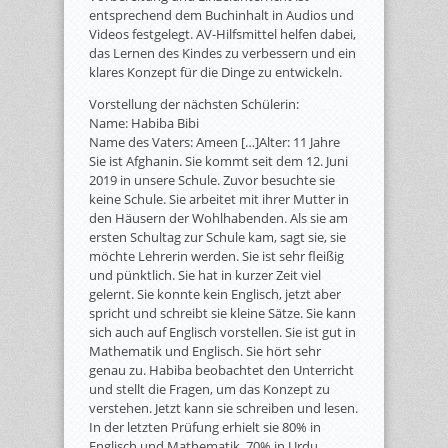
entsprechend dem Buchinhalt in Audios und
Videos festgelegt. AV-Hilfsmittel helfen dabei,
das Lernen des Kindes zu verbessern und ein
klares Konzept für die Dinge zu entwickeln.
Vorstellung der nächsten Schülerin:
Name: Habiba Bibi
Name des Vaters: Ameen […]Alter: 11 Jahre
Sie ist Afghanin. Sie kommt seit dem 12. Juni
2019 in unsere Schule. Zuvor besuchte sie
keine Schule. Sie arbeitet mit ihrer Mutter in
den Häusern der Wohlhabenden. Als sie am
ersten Schultag zur Schule kam, sagt sie, sie
möchte Lehrerin werden. Sie ist sehr fleißig
und pünktlich. Sie hat in kurzer Zeit viel
gelernt. Sie konnte kein Englisch, jetzt aber
spricht und schreibt sie kleine Sätze. Sie kann
sich auch auf Englisch vorstellen. Sie ist gut in
Mathematik und Englisch. Sie hört sehr
genau zu. Habiba beobachtet den Unterricht
und stellt die Fragen, um das Konzept zu
verstehen. Jetzt kann sie schreiben und lesen.
In der letzten Prüfung erhielt sie 80% in
Englisch und Mathematik. 70% in Urdu,