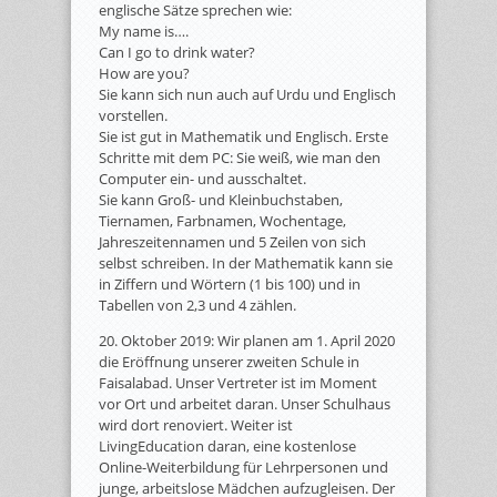
englische Sätze sprechen wie:
My name is….
Can I go to drink water?
How are you?
Sie kann sich nun auch auf Urdu und Englisch
vorstellen.
Sie ist gut in Mathematik und Englisch. Erste
Schritte mit dem PC: Sie weiß, wie man den
Computer ein- und ausschaltet.
Sie kann Groß- und Kleinbuchstaben,
Tiernamen, Farbnamen, Wochentage,
Jahreszeitennamen und 5 Zeilen von sich
selbst schreiben. In der Mathematik kann sie
in Ziffern und Wörtern (1 bis 100) und in
Tabellen von 2,3 und 4 zählen.
20. Oktober 2019: Wir planen am 1. April 2020
die Eröffnung unserer zweiten Schule in
Faisalabad. Unser Vertreter ist im Moment
vor Ort und arbeitet daran. Unser Schulhaus
wird dort renoviert. Weiter ist
LivingEducation daran, eine kostenlose
Online-Weiterbildung für Lehrpersonen und
junge, arbeitslose Mädchen aufzugleisen. Der