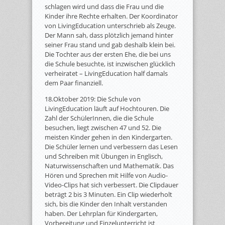
schlagen wird und dass die Frau und die
Kinder ihre Rechte erhalten. Der Koordinator
von LivingEducation unterschrieb als Zeuge.
Der Mann sah, dass plötzlich jemand hinter
seiner Frau stand und gab deshalb klein bei.
Die Tochter aus der ersten Ehe, die bei uns
die Schule besuchte, ist inzwischen glücklich
verheiratet – LivingEducation half damals
dem Paar finanziell.
18.Oktober 2019: Die Schule von
LivingEducation läuft auf Hochtouren. Die
Zahl der SchülerInnen, die die Schule
besuchen, liegt zwischen 47 und 52. Die
meisten Kinder gehen in den Kindergarten.
Die Schüler lernen und verbessern das Lesen
und Schreiben mit Übungen in Englisch,
Naturwissenschaften und Mathematik. Das
Hören und Sprechen mit Hilfe von Audio-
Video-Clips hat sich verbessert. Die Clipdauer
beträgt 2 bis 3 Minuten. Ein Clip wiederholt
sich, bis die Kinder den Inhalt verstanden
haben. Der Lehrplan für Kindergarten,
Vorbereitung und Einzelunterricht ist