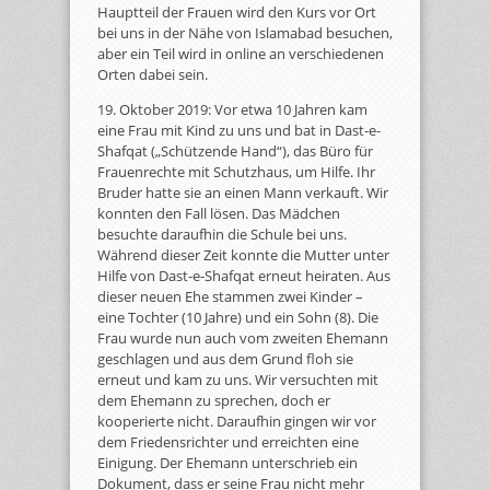
Hauptteil der Frauen wird den Kurs vor Ort
bei uns in der Nähe von Islamabad besuchen,
aber ein Teil wird in online an verschiedenen
Orten dabei sein.
19. Oktober 2019: Vor etwa 10 Jahren kam
eine Frau mit Kind zu uns und bat in Dast-e-
Shafqat („Schützende Hand“), das Büro für
Frauenrechte mit Schutzhaus, um Hilfe. Ihr
Bruder hatte sie an einen Mann verkauft. Wir
konnten den Fall lösen. Das Mädchen
besuchte daraufhin die Schule bei uns.
Während dieser Zeit konnte die Mutter unter
Hilfe von Dast-e-Shafqat erneut heiraten. Aus
dieser neuen Ehe stammen zwei Kinder –
eine Tochter (10 Jahre) und ein Sohn (8). Die
Frau wurde nun auch vom zweiten Ehemann
geschlagen und aus dem Grund floh sie
erneut und kam zu uns. Wir versuchten mit
dem Ehemann zu sprechen, doch er
kooperierte nicht. Daraufhin gingen wir vor
dem Friedensrichter und erreichten eine
Einigung. Der Ehemann unterschrieb ein
Dokument, dass er seine Frau nicht mehr