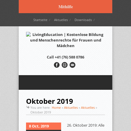
Mithilfe
Startseite
Aktuelles
Downloads
Wir werden unterstützt durch…
Kontakt
Italiano
Français
English
Call
+41 (76) 588 0786
Oktober 2019
You are here:
Home
»
Aktuelles
»
Aktuelles
»
Oktober 2019
26. Oktober 2019: Alle
8 Oct, 2019