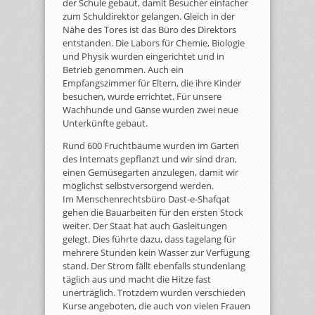
der Schule gebaut, damit Besucher einfacher
zum Schuldirektor gelangen. Gleich in der
Nähe des Tores ist das Büro des Direktors
entstanden. Die Labors für Chemie, Biologie
und Physik wurden eingerichtet und in
Betrieb genommen. Auch ein
Empfangszimmer für Eltern, die ihre Kinder
besuchen, wurde errichtet. Für unsere
Wachhunde und Gänse wurden zwei neue
Unterkünfte gebaut.
Rund 600 Fruchtbäume wurden im Garten
des Internats gepflanzt und wir sind dran,
einen Gemüsegarten anzulegen, damit wir
möglichst selbstversorgend werden.
Im Menschenrechtsbüro Dast-e-Shafqat
gehen die Bauarbeiten für den ersten Stock
weiter. Der Staat hat auch Gasleitungen
gelegt. Dies führte dazu, dass tagelang für
mehrere Stunden kein Wasser zur Verfügung
stand. Der Strom fällt ebenfalls stundenlang
täglich aus und macht die Hitze fast
unerträglich. Trotzdem wurden verschieden
Kurse angeboten, die auch von vielen Frauen