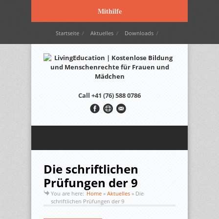
Mithilfe
Startseite
Aktuelles
Downloads
Wir werden unterstützt durch…
Kontakt
Italiano
Français
English
Call
+41 (76) 588 0786
Die schriftlichen
Prüfungen der 9
You are here:
Home
»
Aktuelles
»
Die
schriftlichen Prüfungen der 9