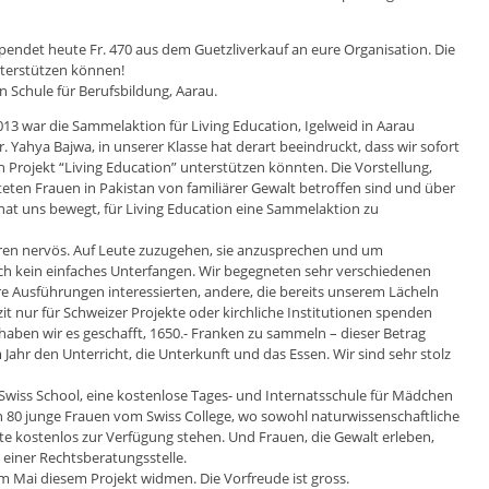
pendet heute Fr. 470 aus dem Guetzliverkauf an eure Organisation. Die
nterstützen können!
 Schule für Berufsbildung, Aarau.
3 war die Sammelaktion für Living Education, Igelweid in Aarau
. Yahya Bajwa, in unserer Klasse hat derart beeindruckt, dass wir sofort
n Projekt “Living Education” unterstützen könnten. Die Vorstellung,
eten Frauen in Pakistan von familiärer Gewalt betroffen sind und über
at uns bewegt, für Living Education eine Sammelaktion zu
ren nervös. Auf Leute zuzugehen, sie anzusprechen und um
lich kein einfaches Unterfangen. Wir begegneten sehr verschiedenen
e Ausführungen interessierten, andere, die bereits unserem Lächeln
it nur für Schweizer Projekte oder kirchliche Institutionen spenden
 haben wir es geschafft, 1650.- Franken zu sammeln – dieser Betrag
ahr den Unterricht, die Unterkunft und das Essen. Wir sind sehr stolz
wiss School, eine kostenlose Tages- und Internatsschule für Mädchen
en 80 junge Frauen vom Swiss College, wo sowohl naturwissenschaftliche
e kostenlos zur Verfügung stehen. Und Frauen, die Gewalt erleben,
 einer Rechtsberatungsstelle.
 Mai diesem Projekt widmen. Die Vorfreude ist gross.