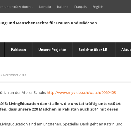
en unterstützt durch…
Kontakt
Italiano
Français
English
Pakistan
Unsere Projekte
Berichte über LE
Aktue
»
Dezember 2013
ürich an der Atelier Schule:
http://www.myvideo.ch/watch/9069403
013: LivingEducation dankt allen, die uns tatkräftig unterstützt
fen, dass unsere 220 Mädchen in Pakistan auch 2014 mit deren
 LivingEducation sind am Entstehen. Spezieller Dank geht an Katrin und