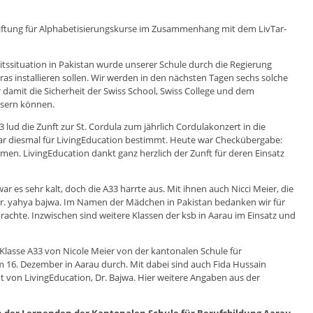
Stiftung für Alphabetisierungskurse im Zusammenhang mit dem LivTar-
tssituation in Pakistan wurde unserer Schule durch die Regierung
as installieren sollen. Wir werden in den nächsten Tagen sechs solche
 damit die Sicherheit der Swiss School, Swiss College und dem
sern können.
lud die Zunft zur St. Cordula zum jährlich Cordulakonzert in die
 war diesmal für LivingEducation bestimmt. Heute war Checkübergabe:
. LivingEducation dankt ganz herzlich der Zunft für deren Einsatz
r es sehr kalt, doch die A33 harrte aus. Mit ihnen auch Nicci Meier, die
Dr. yahya bajwa. Im Namen der Mädchen in Pakistan bedanken wir für
brachte. Inzwischen sind weitere Klassen der ksb in Aarau im Einsatz und
 Klasse A33 von Nicole Meier von der kantonalen Schule für
m 16. Dezember in Aarau durch. Mit dabei sind auch Fida Hussain
t von LivingEducation, Dr. Bajwa. Hier weitere Angaben aus der