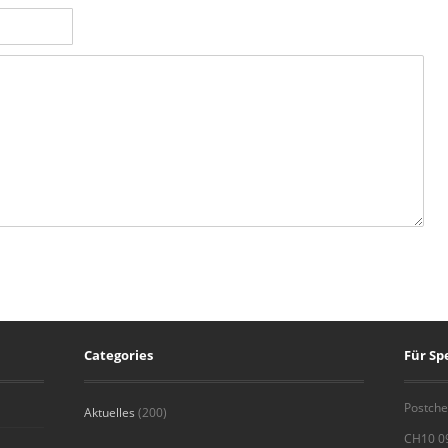
Categories
Für S
Postche
Aktuelles
(200)
CH10 0