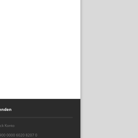
penden
ck Konto
900 0000 6020 8207 0