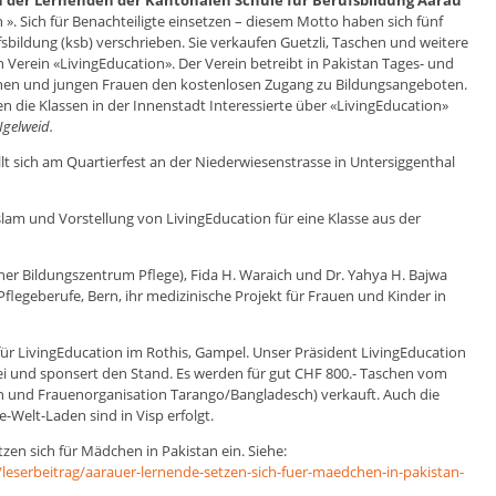
der Lernenden der Kantonalen Schule für Berufsbildung Aarau
». Sich für Benachteiligte einsetzen – diesem Motto haben sich fünf
sbildung (ksb) verschrieben. Sie verkaufen Guetzli, Taschen und weitere
Verein «LivingEducation». Der Verein betreibt in Pakistan Tages- und
hen und jungen Frauen den kostenlosen Zugang zu Bildungsangeboten.
en die Klassen in der Innenstadt Interessierte über «LivingEducation»
Igelweid.
lt sich am Quartierfest an der Niederwiesenstrasse in Untersiggenthal
lam und Vorstellung von LivingEducation für eine Klasse aus der
er Bildungszentrum Pflege), Fida H. Waraich und Dr. Yahya H. Bajwa
r Pflegeberufe, Bern, ihr medizinische Projekt für Frauen und Kinder in
ür LivingEducation im Rothis, Gampel. Unser Präsident LivingEducation
bei und sponsert den Stand. Es werden für gut CHF 800.- Taschen vom
an und Frauenorganisation Tarango/Bangladesch) verkauft. Auch die
Welt-Laden sind in Visp erfolgt.
en sich für Mädchen in Pakistan ein. Siehe:
leserbeitrag/aarauer-lernende-setzen-sich-fuer-maedchen-in-pakistan-