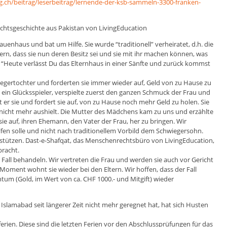
g.ch/beitrag/leserbeitrag/lernende-der-ksb-sammeln-3300-franken-
chtsgeschichte aus Pakistan von LivingEducation
uenhaus und bat um Hilfe. Sie wurde “traditionell” verheiratet, d.h. die
ern, dass sie nun deren Besitz sei und sie mit ihr machen können, was
 “Heute verlässt Du das Elternhaus in einer Sänfte und zurück kommst
iegertochter und forderten sie immer wieder auf, Geld von zu Hause zu
 ein Glücksspieler, verspielte zuerst den ganzen Schmuck der Frau und
 er sie und fordert sie auf, von zu Hause noch mehr Geld zu holen. Sie
s nicht mehr aushielt. Die Mutter des Mädchens kam zu uns und erzählte
sie auf, ihren Ehemann, den Vater der Frau, her zu bringen. Wir
elfen solle und nicht nach traditionellem Vorbild dem Schwiegersohn.
nterstützen. Dast-e-Shafqat, das Menschenrechtsbüro von LivingEducation,
bracht.
 Fall behandeln. Wir vertreten die Frau und werden sie auch vor Gericht
 Moment wohnt sie wieder bei den Eltern. Wir hoffen, dass der Fall
gentum (Gold, im Wert von ca. CHF 1000.- und Mitgift) wieder
Islamabad seit längerer Zeit nicht mehr geregnet hat, hat sich Husten
rien. Diese sind die letzten Ferien vor den Abschlussprüfungen für das