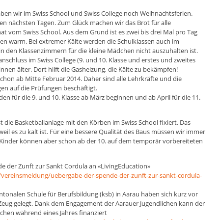
ben wir im Swiss School und Swiss College noch Weihnachtsferien.
 den nächsten Tagen. Zum Glück machen wir das Brot für alle
at vom Swiss School. Aus dem Grund ist es zwei bis drei Mal pro Tag
nnen warm. Bei extremer Kälte werden die Schulklassen auch im
in den Klassenzimmern für die kleine Mädchen nicht auszuhalten ist.
anschluss im Swiss College (9. und 10. Klasse und erstes und zweites
innen älter. Dort hilft die Gasheizung, die Kälte zu bekämpfen!
chon ab Mitte Februar 2014. Daher sind alle Lehrkräfte und die
en auf die Prüfungen beschäftigt.
en für die 9. und 10. Klasse ab März beginnen und ab April für die 11.
t die Basketballanlage mit den Körben im Swiss School fixiert. Das
eil es zu kalt ist. Für eine bessere Qualität des Baus müssen wir immer
 Kinder können aber schon ab der 10. auf dem temporär vorbereiteten
e der Zunft zur Sankt Cordula an «LivingEducation»
/vereinsmeldung/uebergabe-der-spende-der-zunft-zur-sankt-cordula-
tonalen Schule für Berufsbildung (ksb) in Aarau haben sich kurz vor
Zeug gelegt. Dank dem Engagement der Aarauer Jugendlichen kann der
chen während eines Jahres finanziert