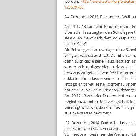
werden.
http://www.solothurnerzeitun
127509760
24. Dezember 2013: Eine andere Weihna
Am 21.12.13 kam eine Frau zu uns ins Fra
Eltern der Frau sagten den Schwiegerelt
sie wollen. Ganz nach dem Volksspruch:
nur im Sarg”.
Die Schwiegereltern schlugen ihre Schw
bringen, was sie auch tat. Der Ehemann,
dann auch das eigene Haus. Jetzt schlägt
wurde so brutal geschlagen, dass sie e
uns, was vorgefallen war. Wir forderten 
erklärten ihm, dass er seiner Tochter h
Jetzt ist er bereit, seine Tochter zu u
hat den Fall vor dem Friedensrichter ge
Am 29.12.13 wird der Friedenrichter den
begleiten, damit sie keine Angst hat. Im
bereinigt wird, d.h. das die Frau ihr Ei
zurückerstattet bekommt.
22. Dezember 2014: Dadurch, dass es in 
und Schnupfen stark verbreitet.
Von heute an beginnen die Weihnachtsfe