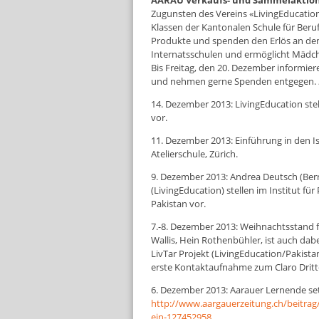
AARAU Verkaufs- und Sammelaktion 
Zugunsten des Vereins «LivingEducation 
Klassen der Kantonalen Schule für Beruf
Produkte und spenden den Erlös an den 
Internatsschulen und ermöglicht Mädc
Bis Freitag, den 20. Dezember informier
und nehmen gerne Spenden entgegen.
14. Dezember 2013: LivingEducation stel
vor.
11. Dezember 2013: Einführung in den Is
Atelierschule, Zürich.
9. Dezember 2013: Andrea Deutsch (Bern
(LivingEducation) stellen im Institut fü
Pakistan vor.
7.-8. Dezember 2013: Weihnachtsstand f
Wallis, Hein Rothenbühler, ist auch da
LivTar Projekt (LivingEducation/Pakist
erste Kontaktaufnahme zum Claro Dritte-
6. Dezember 2013: Aarauer Lernende setz
http://www.aargauerzeitung.ch/beitrag/
ein-127452958