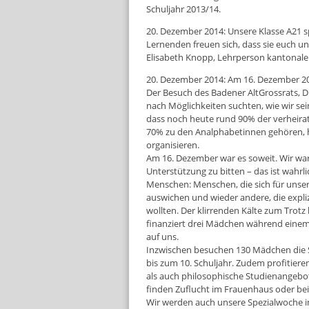
Schuljahr 2013/14.
20. Dezember 2014: Unsere Klasse A21 s
Lernenden freuen sich, dass sie euch u
Elisabeth Knopp, Lehrperson kantonalen
20. Dezember 2014: Am 16. Dezember 201
Der Besuch des Badener AltGrossrats, Dr
nach Möglichkeiten suchten, wie wir sei
dass noch heute rund 90% der verheirat
70% zu den Analphabetinnen gehören, h
organisieren.
Am 16. Dezember war es soweit. Wir wa
Unterstützung zu bitten – das ist wahr
Menschen: Menschen, die sich für unser
auswichen und wieder andere, die expliz
wollten. Der klirrenden Kälte zum Trotz
finanziert drei Mädchen während einem J
auf uns.
Inzwischen besuchen 130 Mädchen die S
bis zum 10. Schuljahr. Zudem profitier
als auch philosophische Studienangebot
finden Zuflucht im Frauenhaus oder bei
Wir werden auch unsere Spezialwoche im