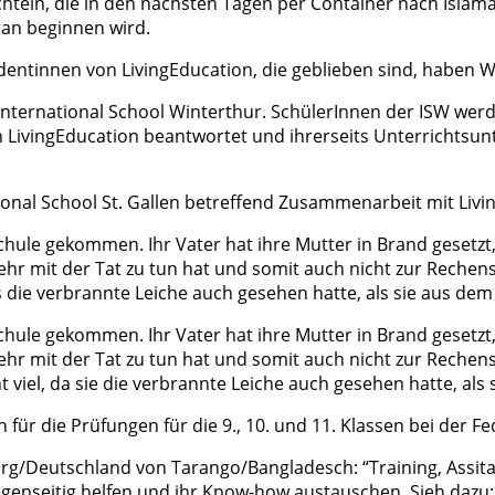
eln, die in den nächsten Tagen per Container nach Islamab
stan beginnen wird.
dentinnen von LivingEducation, die geblieben sind, haben W
International School Winterthur. SchülerInnen der ISW werd
LivingEducation beantwortet und ihrerseits Unterrichtsunt
ional School St. Gallen betreffend Zusammenarbeit mit Livi
hule gekommen. Ihr Vater hat ihre Mutter in Brand gesetzt, a
ehr mit der Tat zu tun hat und somit auch nicht zur Reche
 es die verbrannte Leiche auch gesehen hatte, als sie aus d
hule gekommen. Ihr Vater hat ihre Mutter in Brand gesetzt, a
ehr mit der Tat zu tun hat und somit auch nicht zur Reche
t viel, da sie die verbrannte Leiche auch gesehen hatte, al
für die Prüfungen für die 9., 10. und 11. Klassen bei der Fe
burg/Deutschland von Tarango/Bangladesch: “Training, As
egenseitig helfen und ihr Know-how austauschen. Sieh dazu