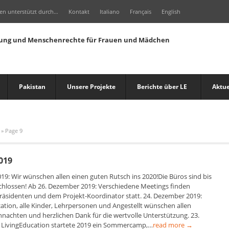
en unterstützt durch…
Kontakt
Italiano
Français
English
Pakistan
Unsere Projekte
Berichte über LE
Aktue
» Page 9
019
19: Wir wünschen allen einen guten Rutsch ins 2020!Die Büros sind bis
chlossen! Ab 26. Dezember 2019: Verschiedene Meetings finden
äsidenten und dem Projekt-Koordinator statt. 24. Dezember 2019:
ation, alle Kinder, Lehrpersonen und Angestellt wünschen allen
hnachten und herzlichen Dank für die wertvolle Unterstützung. 23.
 LivingEducation startete 2019 ein Sommercamp,…
read more →