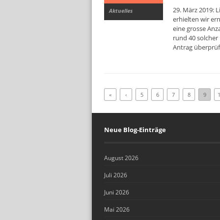
29. März 2019: 
Aktuelles
erhielten wir er
eine grosse Anz
rund 40 solcher
Antrag überprüf
«
‹
5
6
7
8
9
Neue Blog-Einträge
August 2026
Juli 2026
Juni 2026
Mai 2026