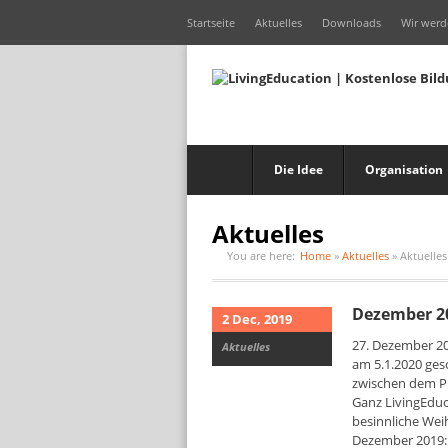
Startseite
Aktuelles
Downloads
Wir werd
Die Idee
Organisation
Aktuelles
You are here:
Home
»
Aktuelles
»
Aktuelles
Dezember 2
2 Dec, 2019
27. Dezember 20
Aktuelles
am 5.1.2020 ges
zwischen dem Pr
Ganz LivingEduc
besinnliche Wei
Dezember 2019: