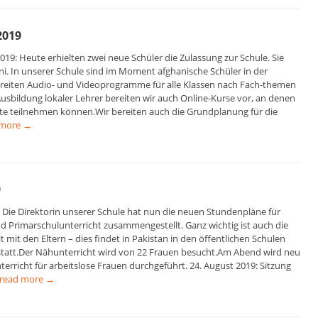
2019
19: Heute erhielten zwei neue Schüler die Zulassung zur Schule. Sie
ni. In unserer Schule sind im Moment afghanische Schüler in der
reiten Audio- und Videoprogramme für alle Klassen nach Fach-themen
usbildung lokaler Lehrer bereiten wir auch Online-Kurse vor, an denen
rte teilnehmen können.Wir bereiten auch die Grundplanung für die
 more →
9
: Die Direktorin unserer Schule hat nun die neuen Stundenpläne für
d Primarschulunterricht zusammengestellt. Ganz wichtig ist auch die
it den Eltern – dies findet in Pakistan in den öffentlichen Schulen
 statt.Der Nähunterricht wird von 22 Frauen besucht.Am Abend wird neu
erricht für arbeitslose Frauen durchgeführt. 24. August 2019: Sitzung
read more →