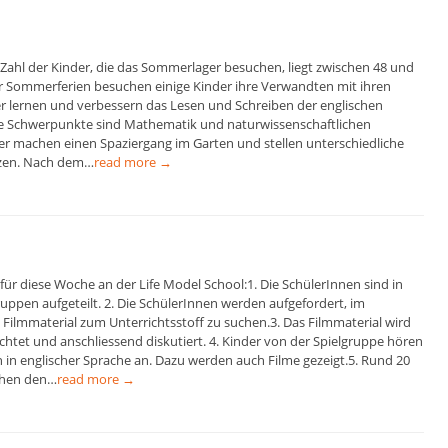
ie Zahl der Kinder, die das Sommerlager besuchen, liegt zwischen 48 und
r Sommerferien besuchen einige Kinder ihre Verwandten mit ihren
der lernen und verbessern das Lesen und Schreiben der englischen
e Schwerpunkte sind Mathematik und naturwissenschaftlichen
der machen einen Spaziergang im Garten und stellen unterschiedliche
nzen. Nach dem…
read more →
an für diese Woche an der Life Model School:1. Die SchülerInnen sind in
uppen aufgeteilt. 2. Die SchülerInnen werden aufgefordert, im
Filmmaterial zum Unterrichtsstoff zu suchen.3. Das Filmmaterial wird
htet und anschliessend diskutiert. 4. Kinder von der Spielgruppe hören
n in englischer Sprache an. Dazu werden auch Filme gezeigt.5. Rund 20
hen den…
read more →