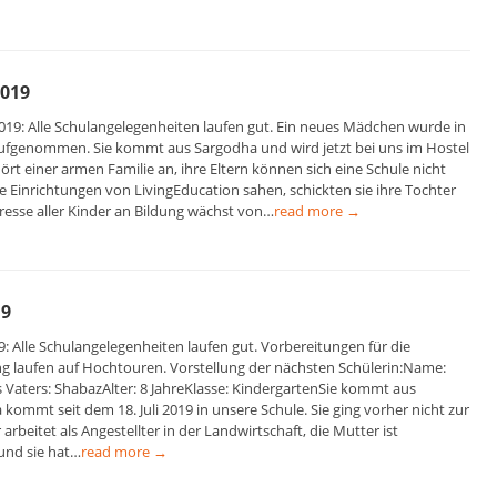
019
19: Alle Schulangelegenheiten laufen gut. Ein neues Mädchen wurde in
ufgenommen. Sie kommt aus Sargodha und wird jetzt bei uns im Hostel
rt einer armen Familie an, ihre Eltern können sich eine Schule nicht
 die Einrichtungen von LivingEducation sahen, schickten sie ihre Tochter
eresse aller Kinder an Bildung wächst von…
read more →
19
: Alle Schulangelegenheiten laufen gut. Vorbereitungen für die
g laufen auf Hochtouren. Vorstellung der nächsten Schülerin:Name:
aters: ShabazAlter: 8 JahreKlasse: KindergartenSie kommt aus
ommt seit dem 18. Juli 2019 in unsere Schule. Sie ging vorher nicht zur
 arbeitet als Angestellter in der Landwirtschaft, die Mutter ist
nd sie hat…
read more →