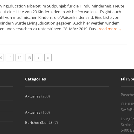
LivingEducation arbeitet im Südpunjab für die Hindu Minderheit. Heute
neut eine Liste von 23 Kindern, denen wir helfen wollen. Es gibt auch
ahl von muslimischen Kindern, die Waisenkinder sind. Eine Liste von
 Kindern wurde LivingEducation gegeben. Auch hier werden wir dem
en und versuchen zu unterstützen. 28. März 2019: Das…
read more →
10
11
12
13
›
»
Categories
Für S
Postche
Aktuelles
(200)
CH10 0
Swift/B
Aktuelles
(160)
LivingE
Berichte über LE
(7)
Schlos
5400 B