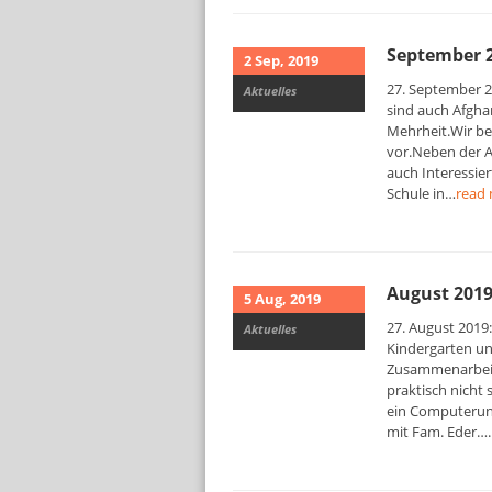
September 
2 Sep, 2019
27. September 20
Aktuelles
sind auch Afgha
Mehrheit.Wir be
vor.Neben der A
auch Interessie
Schule in…
read
August 201
5 Aug, 2019
27. August 2019
Aktuelles
Kindergarten un
Zusammenarbeit m
praktisch nicht
ein Computerunt
mit Fam. Eder….