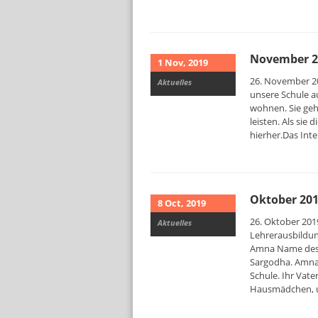
November 2
1 Nov, 2019
26. November 20
Aktuelles
unsere Schule a
wohnen. Sie gehö
leisten. Als sie
hierher.Das Int
Oktober 20
8 Oct, 2019
26. Oktober 2019
Aktuelles
Lehrerausbildun
Amna Name des V
Sargodha. Amna k
Schule. Ihr Vater
Hausmädchen, u