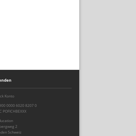
penden
ck Konto
900 0000 6020 8207 0
IC POFICHBEXXX
ducation
sbergweg 2
aden Schweiz