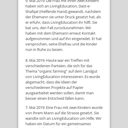
9. Mai 2019: Die Frau mit ihren zwei Kindern
haben sich an LivingEducation, Dast-e-
Shafqat (Helfende Hand) gewandt, nachdem
der Ehemann sie unter Druck gesetzt hat, als
er erfuhr, dass LivingEducation ihr hilft. Sie
bat uns, den Fall zurückzunehmen. Wir
haben mit dem Ehemann erneut Kontakt
aufgenommen und auf ihn eingeredet. Er hat
versprochen, seine Ehefrau und die Kinder
nun in Ruhe zu lassen.
8. Mai 2019: Heute war ein Treffen mit
verschiedenen Parteien, die sich für das
Thema “organic farming” auf dem Landgut
von LivingEducation interessieren. Es wurde
abgemacht, dass die Ideen der
verschiedenen Projekte auf Papier
ausgearbeitet werden sollen, damit man
besser einen Entscheid fällen kann.
7. Mai 2019: Eine Frau mit zwei Kindern wurde
von ihrem Mann auf die Strasse gesetzt. Sie
wandte sich an LivingEducation um Hilfe. Wir
haben ein Datum für ein gemeinsames