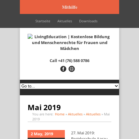
Mithilfe
Startseite
Aktuelles
Downloads
Wir werden unterstützt durch…
Kontakt
Italiano
Français
English
Call
+41 (76) 588 0786
Mai 2019
You are here:
Home
»
Aktuelles
»
Aktuelles
»
Mai
2019
27. Mai 2019:
2 May, 2019
Bezirksschule Aarau,