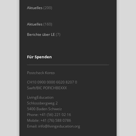
Aktuelles
(200)
Aktuelles
(160)
Berichte über LE
(7)
Für Spenden
Postcheck Konto
CH10 0900 0000 6020 8207 0
Swift/BIC POFICHBEXXX
LivingEducation
Schlossbergweg 2
5400 Baden Schweiz
Phone: +41 (56) 221 02 16
Mobile: +41 (76) 588 0786
Email: info@livingeducation.org