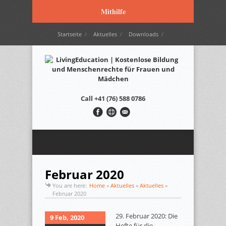
Mithilfe
Startseite
Aktuelles
Downloads
Wir werden unterstützt durch…
Kontakt
Italiano
Français
English
Call
+41 (76) 588 0786
Februar 2020
You are here:
Home
»
Aktuelles
»
Aktuelles
»
Februar 2020
29. Februar 2020: Die
9 Feb, 2020
Hefte für die