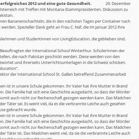
 erfolgreiches 2012 und eine gute Gesundheit.
29. Dezember
/ Österreich mit Treffen mit Montana-Stammpräsidenten. Diskussion zu
akistan.
ren Bananenschachteln, die in den nächsten Tagen per Container nach
 werden. Spezieller Dank geht an Frau C. Näf, die im Januar 2012 ihre
ülerinnen und Studentinnen von LivingEducation, die geblieben sind,
 Beauftragten der International School Winterthur. SchülerInnen der
ellen, die nach Pakistan geschickt werden. Diese werden von den
wortet und ihrerseits Unterrichtsunterlagen in die Schweiz schicken.
Education”.
ektor der International School St. Gallen betreffend Zusammenarbeit
en ist in unsere Schule gekommen. Ihr Vater hat ihre Mutter in Brand
ren. Die Familie hat sich eine Geschichte ausgedacht, so dass der Mörder
d somit auch nicht zur Rechenschaft gezogen werden kann. Das Mädchen
der Täter sei. Es weint viel, da es die verbrannte Leiche auch gesehen
ause gebracht wurde.
en ist in unsere Schule gekommen. Ihr Vater hat ihre Mutter in Brand
ren. Die Familie hat sich eine Geschichte ausgedacht, so dass der Mörder
d somit auch nicht zur Rechenschaft gezogen werden kann. Das Mädchen
der Täter ist. Das Madchen weint viel, da sie die verbrannte Leiche auch