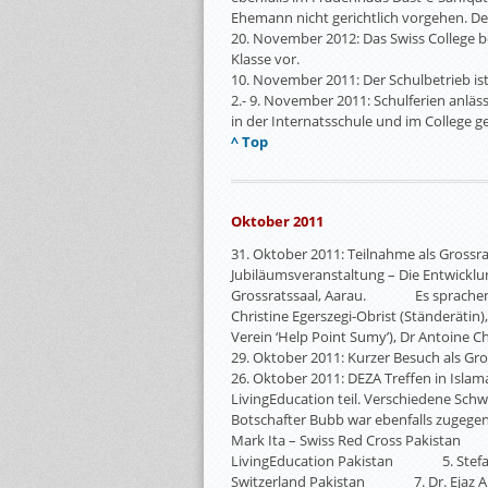
Ehemann nicht gerichtlich vorgehen. Der 
20. November 2012: Das Swiss College be
Klasse vor.
10. November 2011: Der Schulbetrieb i
2.- 9. November 2011: Schulferien anläs
in der Internatsschule und im College g
^ Top
Oktober 2011
31. Oktober 2011: Teilnahme als Grossr
Jubiläumsveranstaltung – Die Entwickl
Grossratssaal, Aarau. Es sprachen: R
Christine Egerszegi-Obrist (Ständerätin)
Verein ‘Help Point Sumy’), Dr Antoine C
29. Oktober 2011: Kurzer Besuch als Gros
26. Oktober 2011: DEZA Treffen in Isl
LivingEducation teil. Verschiedene Schwe
Botschafter Bubb war ebenfalls zu
Mark Ita – Swiss Red Cross Pakist
LivingEducation Pakistan 5. Stefa
Switzerland Pakistan 7. Dr. Ejaz 