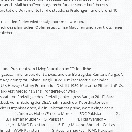
Gerichtsfall betreffend Sorgerecht für die Kinder läuft bereits.
reitet die Dokumente für die staatliche Prüfungen für die 9. und 10.
st nach den Ferien wieder aufgenommen worden.
slich des islamischen Opferfestes. Einige Mädchen sind aber trotz Ferien
eblieben.
at und Präsident von LivingEducation an “Öffentliche
ungszusammenarbeit der Schweiz und der Beitrag des Kantons Aargau”,
egierungsrat Roland Brogli, DEZA-Direktor Martin Dahinden,
, Urs Herzog (Rotary Foundation Distrikt 1980, Marianne Piffaretti (Präs.
haix (Arzt Médecins Sans Frontières-Schweiz).
srat und Freiwilliger des “Freiwilligenkongress Aargau 2011”, Aarau.
amabad. Auf Einladung der DEZA nahm auch der Koordinator von
izer Organisationen, die in Pakistan tätig sind, waren eingeladen.
gegen. 1. Andreas Huber/Ernesto Morosin – SDC Pakistan 2 .
an 3. Herman Mulder – HSI Pakistan 4. Fida Waraich –
n Heger – KAIVO Pakistan 6. Engr.Masood Ahmad – Caritas
Ahmad – WWF Pakistan 8. Ayesha Shaukat – ICMC Pakistan