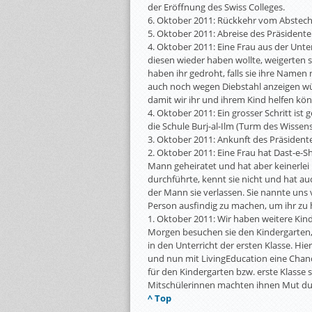
der Eröffnung des Swiss Colleges.
6. Oktober 2011: Rückkehr vom Abstecher
5. Oktober 2011: Abreise des Präsidente
4. Oktober 2011: Eine Frau aus der Unte
diesen wieder haben wollte, weigerten
haben ihr gedroht, falls sie ihre Name
auch noch wegen Diebstahl anzeigen wü
damit wir ihr und ihrem Kind helfen kö
4. Oktober 2011: Ein grosser Schritt ist 
die Schule Burj-al-Ilm (Turm des Wissen
3. Oktober 2011: Ankunft des Präsident
2. Oktober 2011: Eine Frau hat Dast-e-Sh
Mann geheiratet und hat aber keinerle
durchführte, kennt sie nicht und hat auc
der Mann sie verlassen. Sie nannte uns
Person ausfindig zu machen, um ihr zu 
1. Oktober 2011: Wir haben weitere Kin
Morgen besuchen sie den Kindergarten,
in den Unterricht der ersten Klasse. H
und nun mit LivingEducation eine Chanc
für den Kindergarten bzw. erste Klasse
Mitschülerinnen machten ihnen Mut du
^ Top