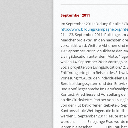
September 2011
Im September 2011: Bildung für alle / G
http://www.bildungskampagne.org/inte
21. – 23. September 2011: Polistage 
Mädchenprojekte”. In den nächsten drei 
verschickt wird. Weitere Aktionen sind e
19. September 2011: Schulklasse der Rudo
LivingEducation unter dem Motto “Juge
wollen.14. September 2011: Vortrag vor
Sozialprojekte von LivingEducation.12. S
Eröffnung erfolgt im Beisein des Schwe
Vorlesung: “CAS zu den individuellen B
Berufsbildungssystem und den Entwick
und Konfliktgespräche im Berufswahlproz
Kontext. Anschliessend Vorstellung der
an die Glückskette, Partner von LivingE
von der Flut betroffenen Gebiete.6. Sep
Kantonsschule Wettingen, die beide ihr
werden.5. September 2011: Heute ist e
worden. Eine junge Frau wurde mit ei
Jahren nie gesehen. Die Frau hat somi