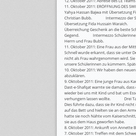
12. Oktober 2011: Abreise des LE Teams
11. Oktober 2011: ERÖFFNUNG DES SW
Yahya Hassan Bajwa mit Übersetzung
Christian Bubb. Intermezzo der Sc
Übersetzung Fida Hussain Waraic
Überreichung Geschenk an die beste Sch
Gegend. Intermezzo Schülerinnen, a
Herrn und Frau Bubb.
11. Oktober 2011: Eine Frau aus der Mit
Schnell wurde erkannt, dass sie unter D
nicht als Frau wahrgenommen wird. Sie
unsere Schülerinnen zu kümmern. Späte
10. Oktober 2011: Wir haben den neuen 
abzuklären.
9. Oktober 2011: Eine junge Frau aus Kara
Dast-e-Shafqat warnte sie damals, das
wieder bei uns mit Kind und bat um Esse
verhungern lassen wollte. Drei Tage 
Dies führte dazu, dass sie ihr Kind 
auf das Bett und hielten sie an den Ar
hatte sie noch Nähte vom Kaiserschni
sie aus dem Haus geworfen habe.
8. Oktober 2011: Ankunft von Annette 
7. Oktober 2011: Treffen mit dem Schw