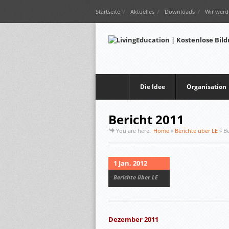
Startseite
Aktuelles
Downloads
Wir werd
Die Idee
Organisation
Bericht 2011
You are here:
Home
»
Berichte über LE
»
Be
1 Jan, 2012
Berichte über LE
Dezember 2011