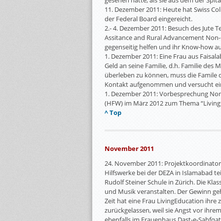
gesehen hatte, als sie aus dem der Spi
11. Dezember 2011: Heute hat Swiss Colle
der Federal Board eingereicht.
2.- 4. Dezember 2011: Besuch des Jute 
Assitance and Rural Advancement Non-G
gegenseitig helfen und ihr Know-how a
1. Dezember 2011: Eine Frau aus Faisala
Geld an seine Familie, d.h. Familie des
überleben zu können, muss die Famile 
Kontakt aufgenommen und versucht ein
1. Dezember 2011: Vorbesprechung Non P
(HFW) im März 2012 zum Thema “Living
^ Top
November 2011
24. November 2011: Projektkoordinator
Hilfswerke bei der DEZA in Islamabad t
Rudolf Steiner Schule in Zürich. Die Kl
und Musik veranstalten. Der Gewinn geh
Zeit hat eine Frau LivingEducation ihre 
zurückgelassen, weil sie Angst vor ihr
ebenfalls im Frauenhaus Dast-e-Sahfqat 