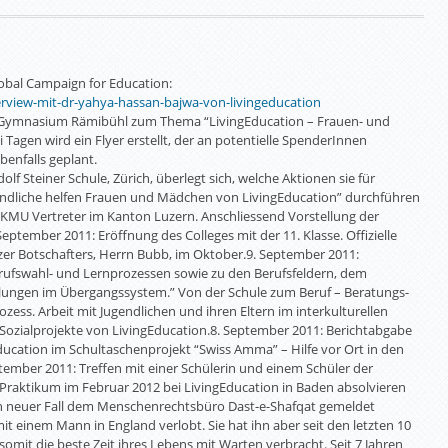
lobal Campaign for Education:
rview-mit-dr-yahya-hassan-bajwa-von-livingeducation
am Gymnasium Rämibühl zum Thema “LivingEducation – Frauen- und
Tagen wird ein Flyer erstellt, der an potentielle SpenderInnen
benfalls geplant.
lf Steiner Schule, Zürich, überlegt sich, welche Aktionen sie für
ndliche helfen Frauen und Mädchen von LivingEducation” durchführen
 KMU Vertreter im Kanton Luzern. Anschliessend Vorstellung der
eptember 2011: Eröffnung des Colleges mit der 11. Klasse. Offizielle
izer Botschafters, Herrn Bubb, im Oktober.9. September 2011:
erufswahl- und Lernprozessen sowie zu den Berufsfeldern, dem
lungen im Übergangssystem.” Von der Schule zum Beruf – Beratungs-
ess. Arbeit mit Jugendlichen und ihren Eltern im interkulturellen
 Sozialprojekte von LivingEducation.8. September 2011: Berichtabgabe
ducation im Schultaschenprojekt “Swiss Amma” – Hilfe vor Ort in den
tember 2011: Treffen mit einer Schülerin und einem Schüler der
 Praktikum im Februar 2012 bei LivingEducation in Baden absolvieren
in neuer Fall dem Menschenrechtsbüro Dast-e-Shafqat gemeldet
nem Mann in England verlobt. Sie hat ihn aber seit den letzten 10
t die beste Zeit ihres Lebens mit Warten verbracht. Seit 7 Jahren