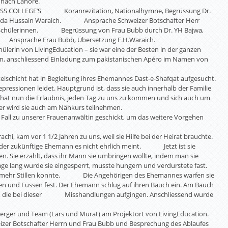
 nach Lahore.
ISS COLLEGE’S Koranrezitation, Nationalhymne, Begrüssung Dr.
 Fida Hussain Waraich. Ansprache Schweizer Botschafter Herr
hülerinnen. Begrüssung von Frau Bubb durch Dr. YH Bajwa,
h. Ansprache Frau Bubb, Übersetzung F.H.Waraich.
ülerin von LivingEducation – sie war eine der Besten in der ganzen
nschliessend Einladung zum pakistanischen Apéro im Namen von
telschicht hat in Begleitung ihres Ehemannes Dast-e-Shafqat aufgesucht.
epressionen leidet. Hauptgrund ist, dass sie auch innerhalb der Familie
 hat nun die Erlaubnis, jeden Tag zu uns zu kommen und sich auch um
r wird sie auch am Nähkurs teilnehmen.
Fall zu unserer Frauenanwältin geschickt, um das weitere Vorgehen
chi, kam vor 1 1/2 Jahren zu uns, weil sie Hilfe bei der Heirat brauchte.
s der zukünftige Ehemann es nicht ehrlich meint. Jetzt ist sie
n. Sie erzählt, dass ihr Mann sie umbringen wollte, indem man sie
lang wurde sie eingesperrt, musste hungern und verdurstete fast.
nicht mehr Stillen konnte. Die Angehörigen des Ehemannes warfen sie
men und Füssen fest. Der Ehemann schlug auf ihren Bauch ein. Am Bauch
tt, die bei dieser Misshandlungen aufgingen. Anschliessend wurde
Berger und Team (Lars und Murat) am Projektort von LivingEducation.
eizer Botschafter Herrn und Frau Bubb und Besprechung des Ablaufes