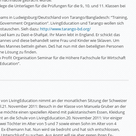
tal nachhause gebracht wurde.
ge die Unterlagen für die Prüfungen für die 9., 10. und 11. Klassen bei
Teams in Ludwigsburg/Deutschland von Tarango/Bangladesch: “Training,
overnment Organisation”. LivingEducation und Tarango wollen sich
ustauschen. Sieh dazu:
http://www.tarango-bd.org/
bad kam zu Dast-e-Shafqat. Ihr Mann lebt in England. Er schickt das
 Mannes und diese behandelt seine Frau und Kinder wie Sklaven. Um
des Mannes betteln gehen. DeS hat nun mit den beteiligten Personen
e Lösung zu finden.
rofit Organisation Seminar für die Höhere Fachschule für Wirtschaft
Education”.
 von LivingEducation nimmt an der monatlichen Sitzung der Schweizer
eil.21. November 2011: Besuch in der Klasse von Manuela Gruber an der
asse möchte einen speziellen Abend mit pakistanischem Essen, Kleidung
t an die Schule von LivingEducation.20. November 2011: Vor einiger
zwei Töchter im Alter von 5 und 7 sowie einen Sohn im Alter von 4
em Ex-Ehemann hat. Nun wird sie bedroht und hat sich entschlossen,
Unterschlupf zu suchen. Aus Angst will sie aber gegen ihren Ex-