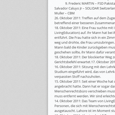
9. Frederic MARTIN – FSD Pakist
Salvador Caluyo Jr – SOLIDAR Swit
Muller – CBM
26. Oktober 2011: Treffen auf dem Zuge
betreffend einer besseren Zusammenar
18. Oktober 2011: Eine Frau suchte mi
LivingEducation) auf. Ihr Mann hat be
entführt. Die Frau hatte sich in ein Zi
weg und drohte, die Frau umzubringen. S
Mann bald die Kinder zurückgeben muss. 
geschehen sollte, ihr Mann dafür verantw
18. Oktober 2011: Der blockierter Weg zu
Gerichtsbefehl erwartet.17. Oktober 201
16. Oktober 2011: Sitzung mit den Lehr
Studium eingeführt wird, das von Lehrkrä
verpassten Stoff nachzuholen.
15. Oktober 2011: Seit einer Woche ha
angebracht hatte. Dann hat er sogar das 
Menschenrechtsbüro verschieben musst
muss entfernt werden. Wir sind erleicht
14. Oktober 2011: Das Team von LivingE
Personen, die sich mit Menschenrecht
ausgetauscht. Lahore ist im Moment st