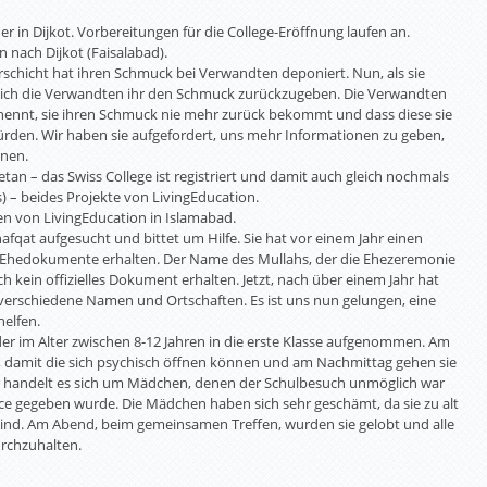
 in Dijkot. Vorbereitungen für die College-Eröffnung laufen an.
n nach Dijkot (Faisalabad).
rschicht hat ihren Schmuck bei Verwandten deponiert. Nun, als sie
 sich die Verwandten ihr den Schmuck zurückzugeben. Die Verwandten
n nennt, sie ihren Schmuck nie mehr zurück bekommt und dass diese sie
rden. Wir haben sie aufgefordert, uns mehr Informationen zu geben,
nnen.
getan – das Swiss College ist registriert und damit auch gleich nochmals
s) – beides Projekte von LivingEducation.
en von LivingEducation in Islamabad.
afqat aufgesucht und bittet um Hilfe. Sie hat vor einem Jahr einen
i Ehedokumente erhalten. Der Name des Mullahs, der die Ehezeremonie
h kein offizielles Dokument erhalten. Jetzt, nach über einem Jahr hat
 verschiedene Namen und Ortschaften. Es ist uns nun gelungen, eine
helfen.
der im Alter zwischen 8-12 Jahren in die erste Klasse aufgenommen. Am
 damit die sich psychisch öffnen können und am Nachmittag gehen sie
ier handelt es sich um Mädchen, denen der Schulbesuch unmöglich war
e gegeben wurde. Die Mädchen haben sich sehr geschämt, da sie zu alt
 sind. Am Abend, beim gemeinsamen Treffen, wurden sie gelobt und alle
rchzuhalten.