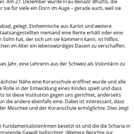
n. Am 27. Dezember wurde Frau Benazir Bhutto, die
sie für viele ein Dorn im Auge – gerade auch, weil sie
abad, gelegt. Einheimische aus Karlot und weitere
Staatsangestellten niemand eine Rente erhält oder eine
Sohn hat, der sich um sie kümmern kann, ist hilflos.
chen im Alter ein lebenswürdiges Dasein zu verschaffen.
 Jahr, eine Lehrerin aus der Schweiz als Volontärin zu
 nächster Nähe eine Koranschule eröffnet wurde und alle
 Rolle in der Entwicklung eines Kindes spielt und dass
s ist diese Institution gegen uns gerichtet, anderseits
 die andere ebenfalls eine. Dabei ist interessant, dass
 der Moschee und der Koranschule ermöglichte. Dies zeigt
n FundamentalistenInnen besetzt ist und die die Scharia in
ntretende Gewalt befürchtet. (Weitere Berichte zur