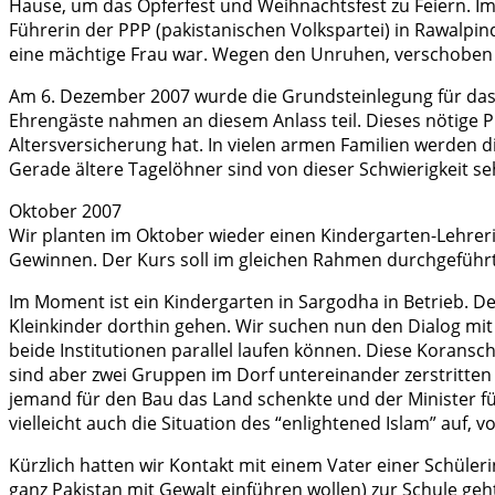
Hause, um das Opferfest und Weihnachtsfest zu Feiern. I
Führerin der PPP (pakistanischen Volkspartei) in Rawalpind
eine mächtige Frau war. Wegen den Unruhen, verschoben 
Am 6. Dezember 2007 wurde die Grundsteinlegung für das Pr
Ehrengäste nahmen an diesem Anlass teil. Dieses nötige P
Altersversicherung hat. In vielen armen Familien werden d
Gerade ältere Tagelöhner sind von dieser Schwierigkeit se
Oktober 2007
Wir planten im Oktober wieder einen Kindergarten-Lehreri
Gewinnen. Der Kurs soll im gleichen Rahmen durchgeführt 
Im Moment ist ein Kindergarten in Sargodha in Betrieb. D
Kleinkinder dorthin gehen. Wir suchen nun den Dialog mit 
beide Institutionen parallel laufen können. Diese Koransch
sind aber zwei Gruppen im Dorf untereinander zerstritten 
jemand für den Bau das Land schenkte und der Minister fü
vielleicht auch die Situation des “enlightened Islam” auf, 
Kürzlich hatten wir Kontakt mit einem Vater einer Schüleri
ganz Pakistan mit Gewalt einführen wollen) zur Schule geh