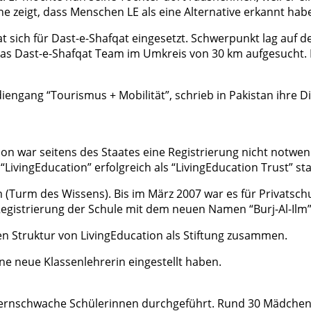
e zeigt, dass Menschen LE als eine Alternative erkannt hab
at sich für Dast-e-Shafqat eingesetzt. Schwerpunkt lag au
s Dast-e-Shafqat Team im Umkreis von 30 km aufgesucht. 
udiengang “Tourismus + Mobilität”, schrieb in Pakistan ihr
on war seitens des Staates eine Registrierung nicht notwe
ivingEducation” erfolgreich als “LivingEducation Trust” staa
Turm des Wissens). Bis im März 2007 war es für Privatschule
egistrierung der Schule mit dem neuen Namen “Burj-Al-Ilm”
n Struktur von LivingEducation als Stiftung zusammen.
ine neue Klassenlehrerin eingestellt haben.
rnschwache Schülerinnen durchgeführt. Rund 30 Mädchen 