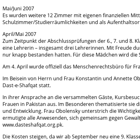
Mai/Juni 2007
Es wurden weitere 12 Zimmer mit eigenen finanziellen Mit
Schulzimmer/Studierräumlichkeiten und als Aufenthaltsor
April/Mai 2007
Zum Zeitpunkt der Abschlussprüfungen der 6., 7. und 8. K
eine Lehrerin – insgesamt drei Lehrerinnen. Mit Freude dur
nur knapp bestanden hatten. Für diese Mädchen wird die
Am 4. April wurde offiziell das Menschenrechtsbüro für Fr
Im Beisein von Herrn und Frau Konstantin und Annette Obo
Dast-e-Shafqat statt.
In ihrer Ansprache an die versammelten Gäste, Kursbesuc
Frauen in Pakistan aus. Im Besonderen thematisierte sie 
und Entwicklung. Frau Obolensky unterstrich die Wichtigkei
ermutigte alle Anwesenden, sich gemeinsam gegen Gewalt 
www.dasteshafqat.org.pk.
Die Kosten steigen, da wir ab September neu eine 9. Klass