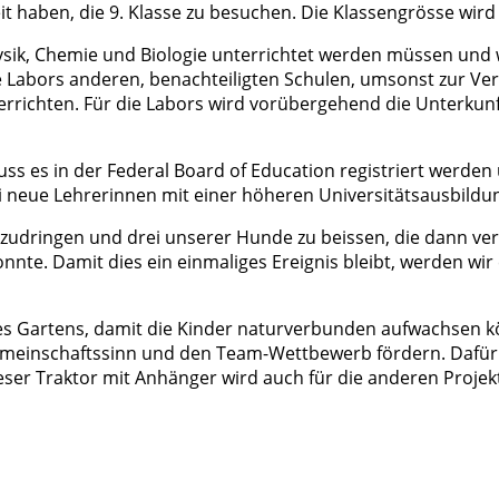
 haben, die 9. Klasse zu besuchen. Die Klassengrösse wird
sik, Chemie und Biologie unterrichtet werden müssen und wi
se Labors anderen, benachteiligten Schulen, umsonst zur Ver
richten. Für die Labors wird vorübergehend die Unterkunft
muss es in der Federal Board of Education registriert werde
ei neue Lehrerinnen mit einer höheren Universitätsausbild
inzudringen und drei unserer Hunde zu beissen, die dann ve
nnte. Damit dies ein einmaliges Ereignis bleibt, werden wi
 des Gartens, damit die Kinder naturverbunden aufwachsen kö
einschaftssinn und den Team-Wettbewerb fördern. Dafür h
ser Traktor mit Anhänger wird auch für die anderen Projekt