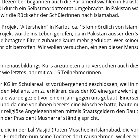
m Dezember begannen auch die Parlamentswahlen in Pakista
i durch ein Selbstmordattentat umgebracht. In Pakistan war 
wir die Rückkehr der Schülerinnen nach Islamabad.
ojekt “Altersheim” in Karlot, ca. 15 km nördlich von Islam
rojekt wurde ins Leben gerufen, da in Pakistan ausser den 
ie betagten Eltern zuhause kaum mehr geduldet. Wer keinen 
hr oft betroffen. Wir wollen versuchen, einigen dieser Mens
nnenausbildungs-Kurs anzubieten und versuchen auch dieses
wie letztes Jahr mit ca. 15 Teilnehmerinnen.
er KG im Schulareal ist vorübergehend geschlossen, weil in
den Mullahs, um zu erklären, dass der KG eine ganz wichtige
ule wurde gezielt vor einem Jahr gegen uns gebaut. Einerseit
und da eine von ihnen bereits eine Moschee hatte, baute nun
r religiöse Angelegenheiten mittels Staatsgeldern den Bau
von der Präsident Musharraf ständig spricht.
n, die in der Lal Masjid (Roten Moschee in Islamabad, die vo
t. Er möchte nun seine Tochter dort rausnehmen, weil er ei