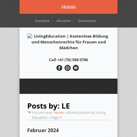
Mithilfe
Startseite
Aktuelles
Downloads
Wir werden unterstützt durch…
Kontakt
Italiano
Français
English
Call
+41 (76) 588 0786
Posts by: LE
You are here:
Home
»
Articles posted by Living
Education
» Page 4
Februar 2024