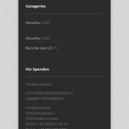
Categories
Aktuelles
(200)
Aktuelles
(160)
Berichte über LE
(7)
Für Spenden
Postcheck Konto
CH10 0900 0000 6020 8207 0
Swift/BIC POFICHBEXXX
LivingEducation
Schlossbergweg 2
5400 Baden Schweiz
Phone: +41 (56) 221 02 16