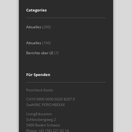
Categories
Aktuelles
(200)
Aktuelles
(160)
Berichte über LE
(7)
Für Spenden
Postcheck Konto
CH10 0900 0000 6020 8207 0
Swift/BIC POFICHBEXXX
LivingEducation
Schlossbergweg 2
5400 Baden Schweiz
Phone: +41 (56) 221 02 16