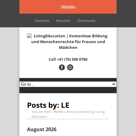
Mithilfe
Startseite
Aktuelles
Downloads
Wir werden unterstützt durch…
Kontakt
Italiano
Français
English
Call
+41 (76) 588 0786
Posts by: LE
You are here:
Home
»
Articles posted by Living
Education
August 2026