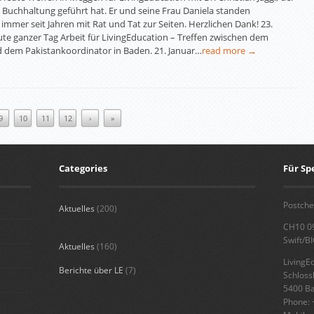
e Buchhaltung geführt hat. Er und seine Frau Daniela standen
immer seit Jahren mit Rat und Tat zur Seiten. Herzlichen Dank! 23.
ute ganzer Tag Arbeit für LivingEducation – Treffen zwischen dem
 dem Pakistankoordinator in Baden. 21. Januar…
read more →
9
10
11
12
›
»
Categories
Für S
Postche
Aktuelles
(200)
CH10 0
Swift/B
Aktuelles
(160)
LivingE
Berichte über LE
(7)
Schlos
5400 B
Phone: 