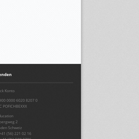
penden
ck Konto
900 0000 6020 8207 0
IC POFICHBEXXX
ducation
sbergweg 2
aden Schweiz
+41 (56) 221 02 16