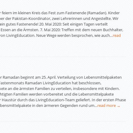
ir feiern im kleinen Kreis das Fest zum Fastenende (Ramadan). Kinder
ber der Pakistan-Koordinator, zwei Lehrerinnen und Angestellte. Wir
in gutes Fastenende! 20. Mai 2020: Seit einigen Tagen verteilt
 Essen an die Ärmsten. 7. Mai 2020: Treffen mit dem neuen Buchhalter,
 von LivingEducation. Neue Wege werden besprochen, wie auch…
read
Der Ramadan beginnt am 25. April. Verteilung von Lebensmittelpaketen
 Fastenmonats Ramadan LivingEducation hat beschlossen,
ete an die ärmsten Familien zu verteilen, insbesondere mit Kindern.
chtigten Familien werden vorbereitet und die Lebensmittelpakete
r Haustür durch das LivingEducation-Team geliefert. In der ersten Phase
ebensmittelpakete in den ärmeren Gegenden rund um…
read more →