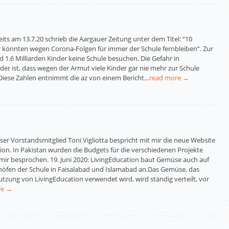
ereits am 13.7.20 schrieb die Aargauer Zeitung unter dem Titel: “10
r könnten wegen Corona-Folgen für immer der Schule fernbleiben”. Zur
 1.6 Milliarden Kinder keine Schule besuchen. Die Gefahr in
er ist, dass wegen der Armut viele Kinder gar nie mehr zur Schule
iese Zahlen entnimmt die az von einem Bericht…
read more →
nser Vorstandsmitglied Toni Vigliotta bespricht mit mir die neue Website
tion. In Pakistan wurden die Budgets für die verschiedenen Projekte
t mir besprochen. 19. Juni 2020: LivingEducation baut Gemüse auch auf
öfen der Schule in Faisalabad und Islamabad an.Das Gemüse, das
utzung von LivingEducation verwendet wird, wird ständig verteilt, vor
re →