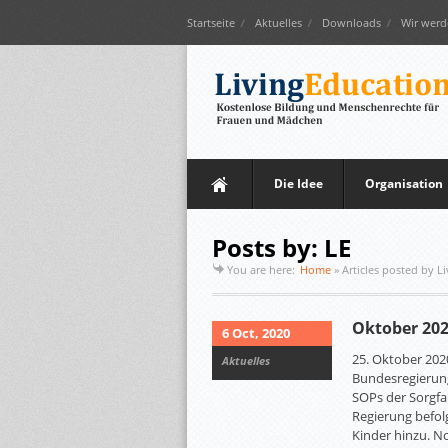
Startseite
Aktuelles
Downloads
Wir werd
Die Idee
Organisation
Posts by: LE
You are here:
Home
»
Articles posted by L
Oktober 20
6 Oct, 2020
25. Oktober 202
Aktuelles
Bundesregierung
SOPs der Sorgf
Regierung befo
Kinder hinzu. N