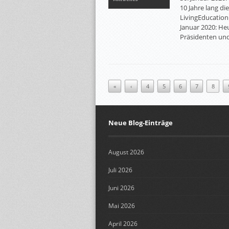
10 Jahre lang di
LivingEducation 
Januar 2020: He
Präsidenten und
«
‹
4
5
6
7
8
Neue Blog-Einträge
August 2026
Juli 2026
Juni 2026
Mai 2026
April 2026