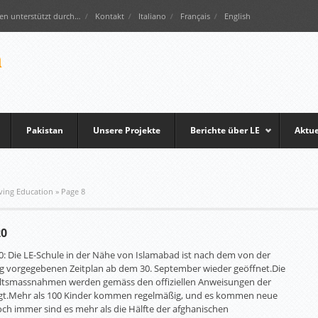
en unterstützt durch…
Kontakt
Italiano
Français
English
Pakistan
Unsere Projekte
Berichte über LE
Aktue
iving Education
» Page 8
20
0: Die LE-Schule in der Nähe von Islamabad ist nach dem von der
 vorgegebenen Zeitplan ab dem 30. September wieder geöffnet.Die
altsmassnahmen werden gemäss den offiziellen Anweisungen der
lgt.Mehr als 100 Kinder kommen regelmäßig, und es kommen neue
och immer sind es mehr als die Hälfte der afghanischen