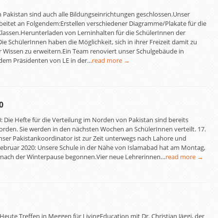
n Pakistan sind auch alle Bildungseinrichtungen geschlossen.Unser
beitet an Folgendem:Erstellen verschiedener Diagramme/Plakate für die
lassen.Herunterladen von Lerninhalten für die SchülerInnen der
 Die SchülerInnen haben die Möglichkeit, sich in ihrer Freizeit damit zu
r Wissen zu erweitern.Ein Team renoviert unser Schulgebäude in
 dem Präsidenten von LE in der…
read more →
0
: Die Hefte für die Verteilung im Norden von Pakistan sind bereits
worden. Sie werden in den nächsten Wochen an SchülerInnen verteilt. 17.
nser Pakistankoordinator ist zur Zeit unterwegs nach Lahore und
 Februar 2020: Unsere Schule in der Nähe von Islamabad hat am Montag,
r nach der Winterpause begonnen.Vier neue Lehrerinnen…
read more →
 Heute Treffen in Meggen für LivingEducation mit Dr. Christian Jäggi, der