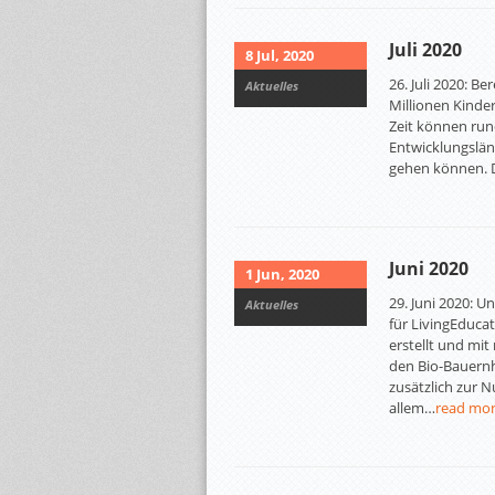
Juli 2020
8 Jul, 2020
26. Juli 2020: B
Aktuelles
Millionen Kinde
Zeit können rund
Entwicklungsländ
gehen können. D
Juni 2020
1 Jun, 2020
29. Juni 2020: U
Aktuelles
für LivingEduca
erstellt und mi
den Bio-Bauernh
zusätzlich zur N
allem…
read mo