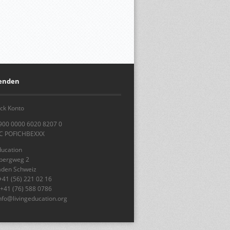
penden
ck Konto
900 0000 6020 8207 0
IC POFICHBEXXX
ducation
sbergweg 2
aden Schweiz
+41 (56) 221 02 16
 +41 (76) 588 0786
info@livingeducation.org