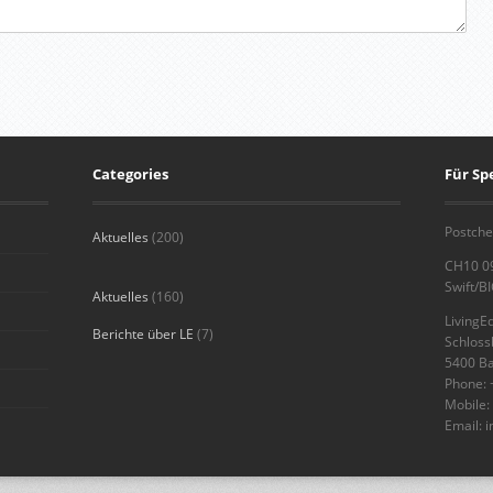
Categories
Für S
Postche
Aktuelles
(200)
CH10 0
Swift/B
Aktuelles
(160)
LivingE
Berichte über LE
(7)
Schlos
5400 B
Phone: 
Mobile:
Email: 