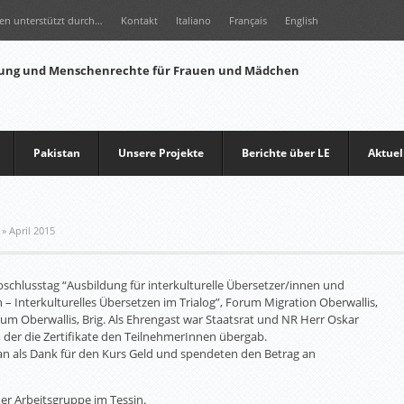
en unterstützt durch…
Kontakt
Italiano
Français
English
Pakistan
Unsere Projekte
Berichte über LE
Aktuel
»
April 2015
Abschlusstag “Ausbildung für interkulturelle Übersetzer/innen und
 – Interkulturelles Übersetzen im Trialog”, Forum Migration Oberwallis,
rum Oberwallis, Brig. Als Ehrengast war Staatsrat und NR Herr Oskar
, der die Zertifikate den TeilnehmerInnen übergab.
 als Dank für den Kurs Geld und spendeten den Betrag an
der Arbeitsgruppe im Tessin.