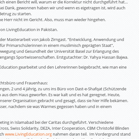
ch einen Bericht will, warum er die Korrektur nicht durchgeführt hat…
sei Dank, gewonnen haben wir und wenn es eigetragen ist, wird auch
etrug zu starten.
e Herr nicht im Gericht. Also, muss man wieder hingehen.
von LivingEducation in Pakistan.
ng der Masterarbeit von Jakob Zirngast. “Entwicklung, Anwendung und
 für Primarschülerinnen in einem muslimisch geprägten Staat”,
ewegung und Gesundheit der Universität Basel zur Erlangung des
engangs Sportwissenschaften. Erstgutachter: Dr. Yahya Hassan Bajwa.
ngEducation gearbeitet und den Lehrerinnen beigebracht, wie man eine
echtsbüro und Frauenhaus:
ngen, 2 und 4 jährig, zu uns ins Büro von Dast-e-Shafqat (Schützende
n aus dem Haus geworfen. Es war kalt und es hat geregnet. Heute,
nserer Organisation gebracht und gesagt, dass sie hier Hilfe bekämen.
esser, nachdem sie was Warmes gegessen haben und in einem
eting in Islamabad bei der Caritas durchgeführt. Verschiedene
oss, Swiss Solidarity, DEZA, Inter Cooperation, CBM Christofel Blinden
uch
www.LivingEducation.org
nahmen daran teil. Im Vordergrund stand