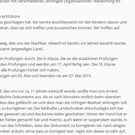
 Essen mit verschiedenen, wichtigen Organisationen. Networking for
nrechtsbüro
u geschlagen hat. Sie rannte anschliessend mit den Kindern davon und
 dran, dass sie sich treffen und aussprechen können. Wir hoffen auf
egeweg, den uns der Nachbar, obwohl er bereits vor Jahren bezahlt wurde,
usserst langweiliges Land…
den Prüfungen durch. Die 9. Klasse, die an die staatlichen Prüfungen
den Prüfungen und werden am 17. April fertig sein. Die 10. Klasse
alle Prüfungen hinter sich haben.
üfungen am 05. Mai und beenden sie am 27. Mai 2015.
nd, das uns vor ca. 11 Jahren verkauft wurde, wollte man uns erneut
efälschte Dokumente aus. Als es nach Monaten endlich beim obersten
ss dies gefälscht sei und dass man die richtigen Besitzer eintragen soll.
s zu korrigieren sei. Der fehlhafte Landschreiber entschuldigte sich bei
ler gewesen sei und das könne leider geschehen. Hinter der Hand bat er
sen Fehler gemacht hat und meinte, auch wenn er suspendiert würde, in
nun das Schreiben, dass das Dokument zu korrigieren sei, nach einigen
er ankam, ohne dass es korrigiert war, regte sich dieser so sehr auf,