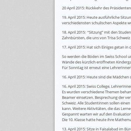
20 April 2015: Rückkehr des Präsidenten
19. April 2015: Heute ausführliche Sitz
verschiedensten schulischen Aspekte wu
18. April 2015: “Sitzung” mit den Studen
Zahnbürsten, die uns von Trisa Schwei
17. April 2015: Hat sich Einiges getan in
So werden die Böden im Swiss School un
Wände des kürzlich eröffneten Kinderg
Für Sonntag ist erneut eine LehrerInnen
16. April 2015: Heute sind die Mädchen
16. April 2015: Swiss College, LehrerInn
Es wurden verschiedene Themen behandel
Beamer einsetzen. Besprechung der ver
Schweiz. Alle Studentinnen sollen einen
kann. Weitere Aktivitäten, die das Lerne
Gespannt warten wir auf den Evaluation
Die 10. Klasse hatte heute ihre Mathem
13. April 2015: Sitze in Faisalabad im B