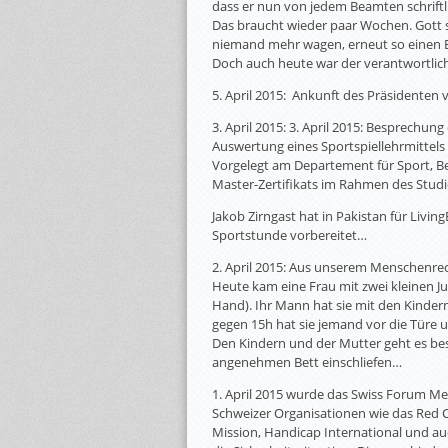
dass er nun von jedem Beamten schriftli
Das braucht wieder paar Wochen. Gott 
niemand mehr wagen, erneut so einen B
Doch auch heute war der verantwortlich
5. April 2015: Ankunft des Präsidenten 
3. April 2015: 3. April 2015: Besprechu
Auswertung eines Sportspiellehrmittels
Vorgelegt am Departement für Sport, B
Master-Zertifikats im Rahmen des Studi
Jakob Zirngast hat in Pakistan für Livi
Sportstunde vorbereitet…
2. April 2015: Aus unserem Menschenr
Heute kam eine Frau mit zwei kleinen Ju
Hand). Ihr Mann hat sie mit den Kinder
gegen 15h hat sie jemand vor die Türe u
Den Kindern und der Mutter geht es b
angenehmen Bett einschliefen…
1. April 2015 wurde das Swiss Forum Me
Schweizer Organisationen wie das Red Cr
Mission, Handicap International und a