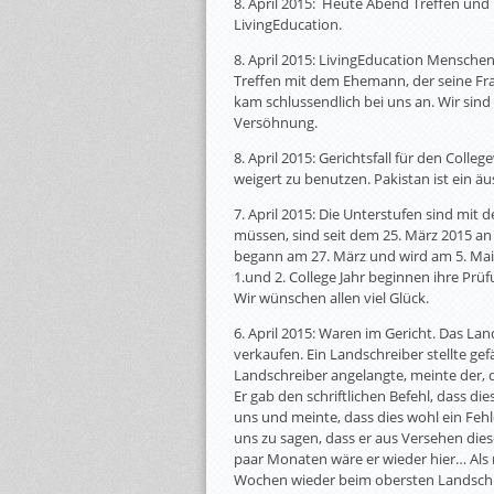
8. April 2015: Heute Abend Treffen und
LivingEducation.
8. April 2015: LivingEducation Mensche
Treffen mit dem Ehemann, der seine Fra
kam schlussendlich bei uns an. Wir sind
Versöhnung.
8. April 2015: Gerichtsfall für den Coll
weigert zu benutzen. Pakistan ist ein ä
7. April 2015: Die Unterstufen sind mit 
müssen, sind seit dem 25. März 2015 an 
begann am 27. März und wird am 5. Mai 
1.und 2. College Jahr beginnen ihre Pr
Wir wünschen allen viel Glück.
6. April 2015: Waren im Gericht. Das La
verkaufen. Ein Landschreiber stellte g
Landschreiber angelangte, meinte der, da
Er gab den schriftlichen Befehl, dass die
uns und meinte, dass dies wohl ein Feh
uns zu sagen, dass er aus Versehen die
paar Monaten wäre er wieder hier… Als 
Wochen wieder beim obersten Landschreib