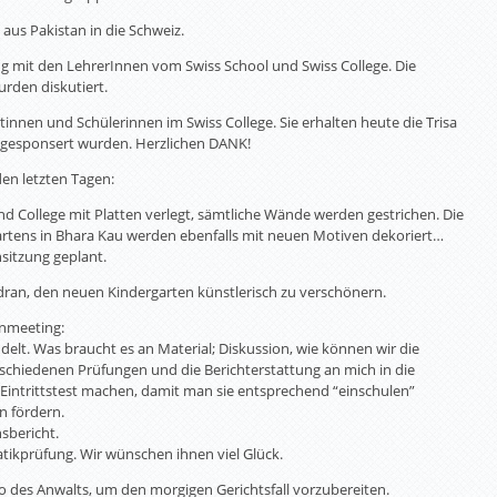
 aus Pakistan in die Schweiz.
ung mit den LehrerInnen vom Swiss School und Swiss College. Die
rden diskutiert.
tinnen und Schülerinnen im Swiss College. Sie erhalten heute die Trisa
z gesponsert wurden. Herzlichen DANK!
 den letzten Tagen:
d College mit Platten verlegt, sämtliche Wände werden gestrichen. Die
artens in Bhara Kau werden ebenfalls mit neuen Motiven dekoriert…
sitzung geplant.
 dran, den neuen Kindergarten künstlerisch zu verschönern.
enmeeting:
t. Was braucht es an Material; Diskussion, wie können wir die
schiedenen Prüfungen und die Berichterstattung an mich in die
 Eintrittstest machen, damit man sie entsprechend “einschulen”
n fördern.
sbericht.
atikprüfung. Wir wünschen ihnen viel Glück.
üro des Anwalts, um den morgigen Gerichtsfall vorzubereiten.