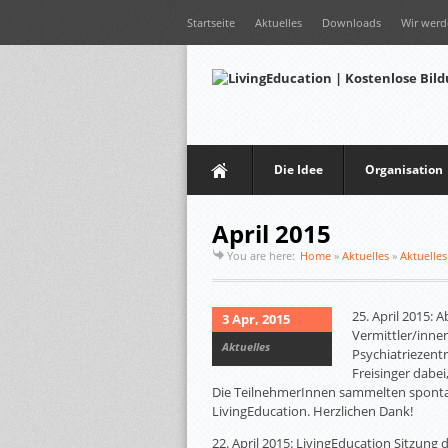
Startseite
Aktuelles
Downloads
Wir werd
Die Idee
Organisation
April 2015
You are here:
Home
»
Aktuelles
»
Aktuelles
25. April 2015: 
3 Apr, 2015
Vermittler/innen
Aktuelles
Psychiatriezent
Freisinger dabei
Die TeilnehmerInnen sammelten spontan
LivingEducation. Herzlichen Dank!
22. April 2015: LivingEducation Sitzung 