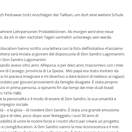
ach Peshawar trotz Anschlägen der Taliban, um dort eine weitere Schule
mehrere Lehrpersonen Probelektionen. Ab morgen wird eine neue
en, da ich in den nächsten Tagen vermehrt unterwegs sein werde.
Education hanno scritto una lettera con la foto dell’iniziativa «Facciamo
lettera sarà inviata ai giovani del doposcuola di Don Sandro Lagomarsini.
on Don Sandro Lagomarsini
o avevo otto anni. All’epoca, e per dieci anni, trascorrevo con i miei
gure di Cassego, provincia di La Spezia. Mio papà era stato invitato da
ra mi piaceva insegnare e mi divertivo a dare lezioni di tedesco ai ragazzi
dato per giovani provenienti da famiglie disagiate. È stata proprio
to in prima persona, a ispirarmi fin dai tempi dei miei studi liceali
ni 1974-1980.
 la personalità e il modo di essere di Don Sandro, la sua umanità e
 impegno sociale.
tà – e la gioia – di rivedere Don Sandro. È stata una grande emozione
rgia e di idee, poco dopo aver festeggiato i suoi 50 anni di
ibilità di unire le nostre forze e i nostri sforzi per creare un progetto
 e LivingEducation. A Don Sandro vanno la mia riconoscenza e il mio