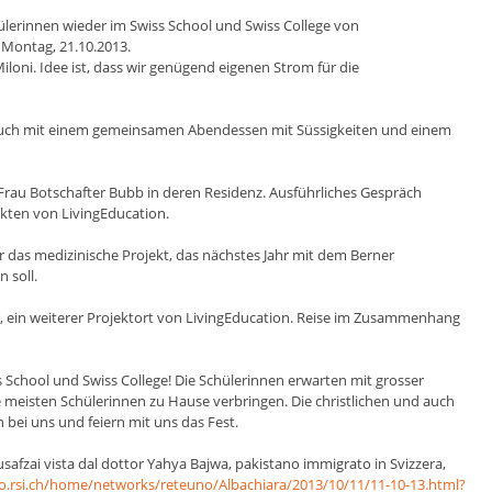
hülerinnen wieder im Swiss School und Swiss College von
 Montag, 21.10.2013.
iloni. Idee ist, dass wir genügend eigenen Strom für die
r auch mit einem gemeinsamen Abendessen mit Süssigkeiten und einem
 Frau Botschafter Bubb in deren Residenz. Ausführliches Gespräch
kten von LivingEducation.
r das medizinische Projekt, das nächstes Jahr mit dem Berner
 soll.
d, ein weiterer Projektort von LivingEducation. Reise im Zusammenhang
s School und Swiss College! Die Schülerinnen erwarten mit grosser
e meisten Schülerinnen zu Hause verbringen. Die christlichen und auch
 bei uns und feiern mit uns das Fest.
usafzai vista dal dottor Yahya Bajwa, pakistano immigrato in Svizzera,
no.rsi.ch/home/networks/reteuno/Albachiara/2013/10/11/11-10-13.html?