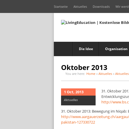
Startseite
Aktuelles
Downloads
Wir werd
Die Idee
Organisation
Oktober 2013
You are here:
Home
»
Aktuelles
»
Aktuelles
31. Oktober 201
1 Oct, 2013
Entwicklungszus
Aktuelles
http://www.bs.
31. Oktober 2013: Bewegung im Niqab: Ei
http://www.aargauerzeitung.ch/aargau/
pakistan-127330722