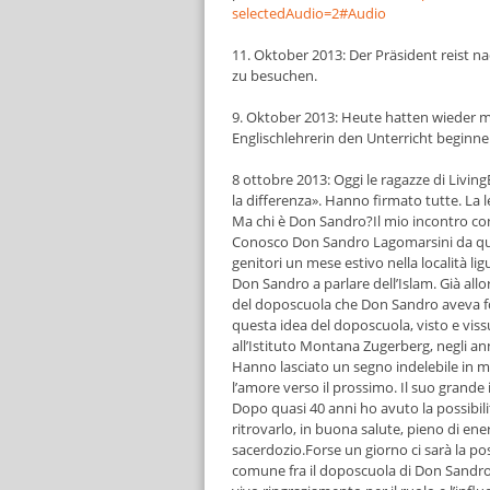
selectedAudio=2#Audio
11. Oktober 2013: Der Präsident reist n
zu besuchen.
9. Oktober 2013: Heute hatten wieder 
Englischlehrerin den Unterricht beginn
8 ottobre 2013: Oggi le ragazze di Living
la differenza». Hanno firmato tutte. La 
Ma chi è Don Sandro?Il mio incontro c
Conosco Don Sandro Lagomarsini da quand
genitori un mese estivo nella località li
Don Sandro a parlare dell’Islam. Già allo
del doposcuola che Don Sandro aveva fon
questa idea del doposcuola, visto e vissu
all’Istituto Montana Zugerberg, negli an
Hanno lasciato un segno indelebile in me
l’amore verso il prossimo. Il suo grande
Dopo quasi 40 anni ho avuto la possibili
ritrovarlo, in buona salute, pieno di ene
sacerdozio.Forse un giorno ci sarà la poss
comune fra il doposcuola di Don Sandro