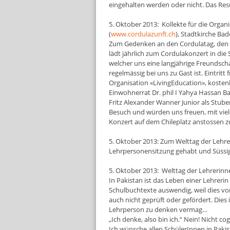
eingehalten werden oder nicht. Das Re
5. Oktober 2013: Kollekte für die Organ
(
www.cordulazunft.ch
), Stadtkirche Ba
Zum Gedenken an den Cordulatag, den wi
lädt jährlich zum Cordulakonzert in die 
welcher uns eine langjährige Freundscha
regelmässig bei uns zu Gast ist. Eintritt 
Organisation «LivingEducation», kost
Einwohnerrat Dr. phil I Yahya Hassan Ba
Fritz Alexander Wanner Junior als Stub
Besuch und würden uns freuen, mit vie
Konzert auf dem Chileplatz anstossen zu
5. Oktober 2013: Zum Welttag der Lehre
Lehrpersonensitzung gehabt und Süssig
5. Oktober 2013: Welttag der Lehrerinn
In Pakistan ist das Leben einer Lehrerin
Schulbuchtexte auswendig, weil dies vo
auch nicht geprüft oder gefördert. Dies 
Lehrperson zu denken vermag…
„Ich denke, also bin ich.“ Nein! Nicht co
Ich wünsche allen SchülerInnen in Pakis