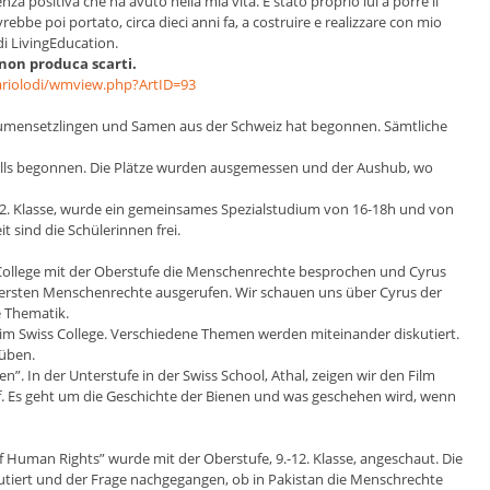
enza positiva che ha avuto nella mia vita. È stato proprio lui a porre il
bbe poi portato, circa dieci anni fa, a costruire e realizzare con mio
di LivingEducation.
non produca scarti.
mariolodi/wmview.php?ArtID=93
Blumensetzlingen und Samen aus der Schweiz hat begonnen. Sämtliche
falls begonnen. Die Plätze wurden ausgemessen und der Aushub, wo
-12. Klasse, wurde ein gemeinsames Spezialstudium von 16-18h und von
it sind die Schülerinnen frei.
 College mit der Oberstufe die Menschenrechte besprochen und Cyrus
e ersten Menschenrechte ausgerufen. Wir schauen uns über Cyrus der
e Thematik.
 im Swiss College. Verschiedene Themen werden miteinander diskutiert.
 üben.
”. In der Unterstufe in der Swiss School, Athal, zeigen wir den Film
 Es geht um die Geschichte der Bienen und was geschehen wird, wenn
f Human Rights” wurde mit der Oberstufe, 9.-12. Klasse, angeschaut. Die
skutiert und der Frage nachgegangen, ob in Pakistan die Menschrechte