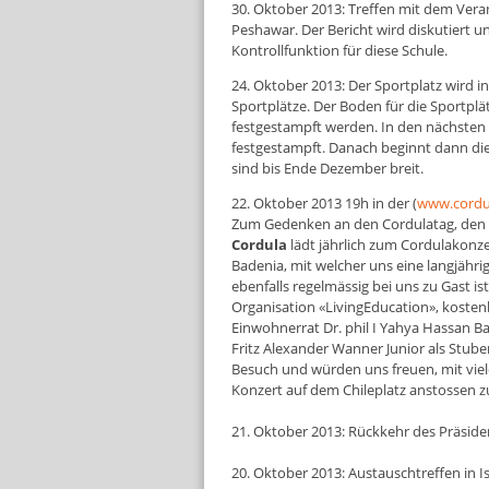
30. Oktober 2013: Treffen mit dem Vera
Peshawar. Der Bericht wird diskutiert u
Kontrollfunktion für diese Schule.
24. Oktober 2013: Der Sportplatz wird in
Sportplätze. Der Boden für die Sportplä
festgestampft werden. In den nächsten 
festgestampft. Danach beginnt dann die A
sind bis Ende Dezember breit.
22. Oktober 2013 19h in der (
www.cordu
Zum Gedenken an den Cordulatag, den w
Cordula
lädt jährlich zum Cordulakonzer
Badenia, mit welcher uns eine langjähri
ebenfalls regelmässig bei uns zu Gast ist.
Organisation «LivingEducation», kost
Einwohnerrat Dr. phil I Yahya Hassan Ba
Fritz Alexander Wanner Junior als Stub
Besuch und würden uns freuen, mit vie
Konzert auf dem Chileplatz anstossen z
21. Oktober 2013: Rückkehr des Präsiden
20. Oktober 2013: Austauschtreffen in I