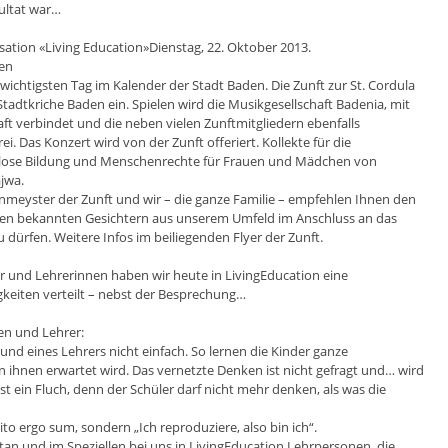
sultat war…
isation «Living Education»Dienstag, 22. Oktober 2013.
den
chtigsten Tag im Kalender der Stadt Baden. Die Zunft zur St. Cordula
Stadtkriche Baden ein. Spielen wird die Musikgesellschaft Badenia, mit
ft verbindet und die neben vielen Zunftmitgliedern ebenfalls
frei. Das Konzert wird von der Zunft offeriert. Kollekte für die
enlose Bildung und Menschenrechte für Frauen und Mädchen von
jwa.
enmeyster der Zunft und wir – die ganze Familie – empfehlen Ihnen den
len bekannten Gesichtern aus unserem Umfeld im Anschluss an das
 dürfen. Weitere Infos im beiliegenden Flyer der Zunft.
r und Lehrerinnen haben wir heute in LivingEducation eine
keiten verteilt – nebst der Besprechung…
en und Lehrer:
 und eines Lehrers nicht einfach. So lernen die Kinder ganze
n ihnen erwartet wird. Das vernetzte Denken ist nicht gefragt und… wird
ist ein Fluch, denn der Schüler darf nicht mehr denken, als was die
gito ergo sum, sondern „Ich reproduziere, also bin ich“.
tan und im Speziellen bei uns in LivingEducation Lehrpersonen, die