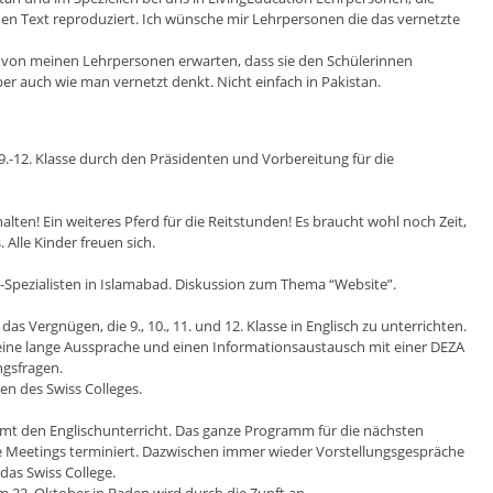
nen Text reproduziert. Ich wünsche mir Lehrpersonen die das vernetzte
ts von meinen Lehrpersonen erwarten, dass sie den Schülerinnen
er auch wie man vernetzt denkt. Nicht einfach in Pakistan.
 9.-12. Klasse durch den Präsidenten und Vorbereitung für die
lten! Ein weiteres Pferd für die Reitstunden! Es braucht wohl noch Zeit,
Alle Kinder freuen sich.
T-Spezialisten in Islamabad. Diskussion zum Thema “Website”.
as Vergnügen, die 9., 10., 11. und 12. Klasse in Englisch zu unterrichten.
eine lange Aussprache und einen Informationsaustausch mit einer DEZA
ngsfragen.
n des Swiss Colleges.
mt den Englischunterricht. Das ganze Programm für die nächsten
 Meetings terminiert. Dazwischen immer wieder Vorstellungsgespräche
as Swiss College.