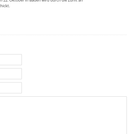
am 22. Oktober in Baden wird durch die Zunft an
hickt.