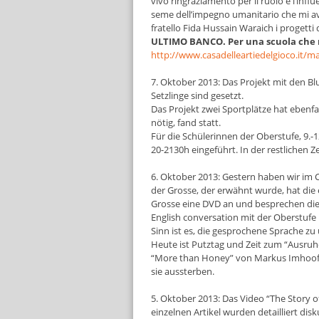
vivo ringraziamento per il ruolo e l’influ
seme dell’impegno umanitario che mi avre
fratello Fida Hussain Waraich i progetti 
ULTIMO BANCO. Per una scuola che 
http://www.casadelleartiedelgioco.it/
7. Oktober 2013: Das Projekt mit den 
Setzlinge sind gesetzt.
Das Projekt zwei Sportplätze hat eben
nötig, fand statt.
Für die Schülerinnen der Oberstufe, 9.
20-2130h eingeführt. In der restlichen Ze
6. Oktober 2013: Gestern haben wir im
der Grosse, der erwähnt wurde, hat di
Grosse eine DVD an und besprechen di
English conversation mit der Oberstufe
Sinn ist es, die gesprochene Sprache zu
Heute ist Putztag und Zeit zum “Ausruhen
“More than Honey” von Markus Imhoof.
sie aussterben.
5. Oktober 2013: Das Video “The Story o
einzelnen Artikel wurden detailliert di