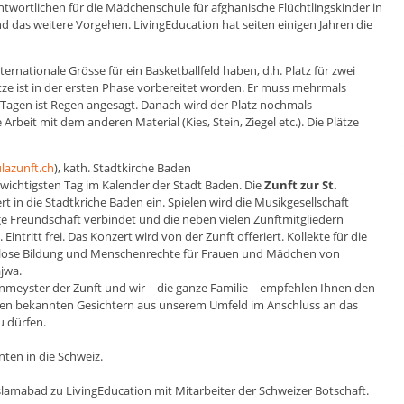
ntwortlichen für die Mädchenschule für afghanische Flüchtlingskinder in
nd das weitere Vorgehen. LivingEducation hat seiten einigen Jahren die
ternationale Grösse für ein Basketballfeld haben, d.h. Platz für zwei
tze ist in der ersten Phase vorbereitet worden. Er muss mehrmals
Tagen ist Regen angesagt. Danach wird der Platz nochmals
rbeit mit dem anderen Material (Kies, Stein, Ziegel etc.). Die Plätze
lazunft.ch
), kath. Stadtkirche Baden
ichtigsten Tag im Kalender der Stadt Baden. Die
Zunft zur St.
t in die Stadtkriche Baden ein. Spielen wird die Musikgesellschaft
ge Freundschaft verbindet und die neben vielen Zunftmitgliedern
 Eintritt frei. Das Konzert wird von der Zunft offeriert. Kollekte für die
enlose Bildung und Menschenrechte für Frauen und Mädchen von
jwa.
enmeyster der Zunft und wir – die ganze Familie – empfehlen Ihnen den
len bekannten Gesichtern aus unserem Umfeld im Anschluss an das
u dürfen.
ten in die Schweiz.
slamabad zu LivingEducation mit Mitarbeiter der Schweizer Botschaft.