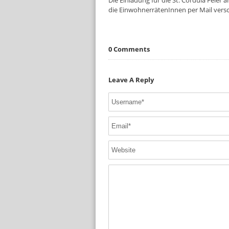
Die Einladung für die St. Cordula Feier 
die EinwohnerrätenInnen per Mail versc
0 Comments
Leave A Reply