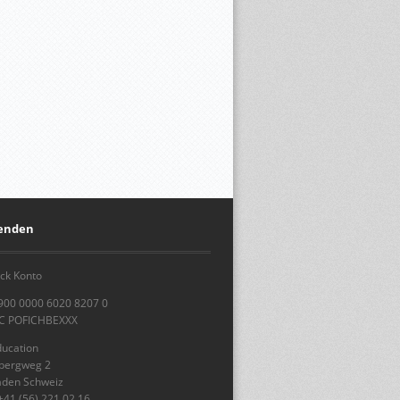
penden
ck Konto
900 0000 6020 8207 0
IC POFICHBEXXX
ducation
sbergweg 2
aden Schweiz
+41 (56) 221 02 16