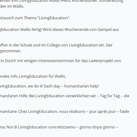
denten von LivingEducation Wallis Heinz Rothenbühler. Vorbereitung
den im Wallis.
Austausch zum Thema “LivingEducation”.
ngEducation Wallis fertig! Wird dieses Wochenende von Gampel aus
ffen in der Schule und im College von LivingEducation ein. Der
ufgenommen.
 in Zürich mit einigen InteressentenInnen für das Ladenprojekt von
ndes Info LivingEducation für Wallis.
vingEducation, we do it! Each day – humanitarian help!
anitären Hilfe: Bei LivingEducation verwirklichen wir – Tag für Tag – die
anitaire: Chez LivingEducation, nous réalisons – jour après jour – l’aide
ia: Noi di LivingEducation concretizziamo – giorno dopo giorno –