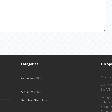
Categories
Für S
Postche
Aktuelles
(200)
CH10 0
Swift/B
Aktuelles
(160)
LivingE
Berichte über LE
(7)
Schlos
5400 B
Phone: 