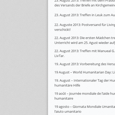
23. August 2013: Treffen mit dem Präsi
des Versands der Briefe an Kirchgemein
23. August 2013: Treffen in Leuk zum 
22. Auguste 2013: Postversand für Livi
verschickt!
22. August 2013: Die ersten Mädchen tre
Unterricht wird am 25. Agust wieder a
22. August 2013: Treffen mit Manueal G.
LivTar.
19. August 2013: Vorbereitung des Versa
19 August – World Humanitarian Day: Li
19. August – Internationaler Tag der Hum
humanitäre Hilfe
19 août – Journée mondiale de l’aide hum
humanitaire
19 agosto – Giornata Mondiale Umanitar
l’aiuto umanitario