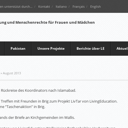
en unterstützt durch…
Kontakt
Italiano
Français
English
Pakistan
Unsere Projekte
Berichte über LE
Aktuel
»
August 2013
: Rückreise des Koordinators nach Islamabad.
 Treffen mit Freunden in Brig zum Projekt LivTar von LivingEducation.
ne “Taschenaktion” in Brig.
sands der Briefe an Kirchgemeinden im Wallis.