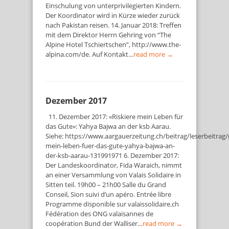
Einschulung von unterprivilegierten Kindern.
Der Koordinator wird in Kürze wieder zurück
nach Pakistan reisen. 14. Januar 2018: Treffen
mit dem Direktor Herrn Gehring von “The
Alpine Hotel Tschiertschen”, http://www.the-
alpina.com/de. Auf Kontakt…
read more →
Dezember 2017
11. Dezember 2017: «Riskiere mein Leben für
das Gute»: Yahya Bajwa an der ksb Aarau.
Siehe: https://www.aargauerzeitung.ch/beitrag/leserbeitrag/r
mein-leben-fuer-das-gute-yahya-bajwa-an-
der-ksb-aarau-131991971 6. Dezember 2017:
Der Landeskoordinator, Fida Waraich, nimmt
an einer Versammlung von Valais Solidaire in
Sitten teil. 19h00 – 21h00 Salle du Grand
Conseil, Sion suivi d’un apéro. Entrée libre
Programme disponible sur valaissolidaire.ch
Fédération des ONG valaisannes de
coopération Bund der Walliser…
read more →