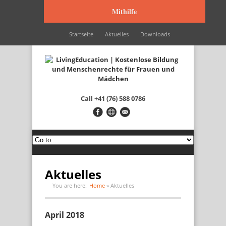
Mithilfe
Startseite
Aktuelles
Downloads
Wir werden unterstützt durch…
Kontakt
Italiano
Français
English
Call
+41 (76) 588 0786
Aktuelles
You are here:
Home
»
Aktuelles
April 2018