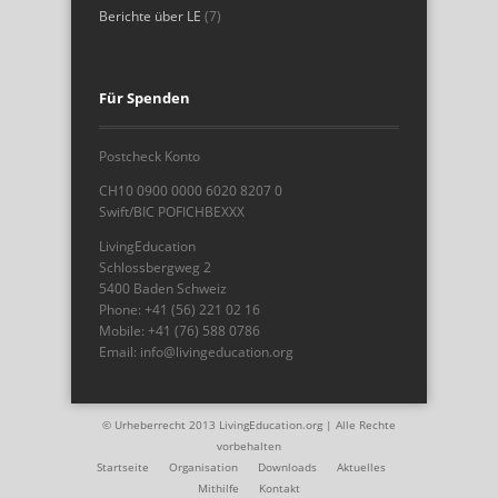
Berichte über LE
(7)
Für Spenden
Postcheck Konto
CH10 0900 0000 6020 8207 0
Swift/BIC POFICHBEXXX
LivingEducation
Schlossbergweg 2
5400 Baden Schweiz
Phone: +41 (56) 221 02 16
Mobile: +41 (76) 588 0786
Email: info@livingeducation.org
© Urheberrecht 2013 LivingEducation.org | Alle Rechte
vorbehalten
Startseite
Organisation
Downloads
Aktuelles
Mithilfe
Kontakt