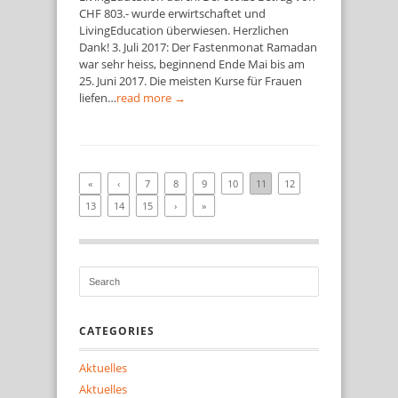
CHF 803.- wurde erwirtschaftet und
LivingEducation überwiesen. Herzlichen
Dank! 3. Juli 2017: Der Fastenmonat Ramadan
war sehr heiss, beginnend Ende Mai bis am
25. Juni 2017. Die meisten Kurse für Frauen
liefen…
read more →
«
‹
7
8
9
10
11
12
13
14
15
›
»
CATEGORIES
Aktuelles
Aktuelles