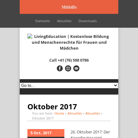
Mithilfe
Startseite
Aktuelles
Downloads
Wir werden unterstützt durch…
Kontakt
Italiano
Français
English
Call
+41 (76) 588 0786
Oktober 2017
You are here:
Home
»
Aktuelles
»
Aktuelles
»
Oktober 2017
26. Oktober 2017: Der
5 Oct, 2017
Koordinator reist