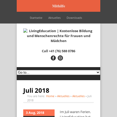
Mithilfe
Startseite
Aktuelles
Downloads
Wir werden unterstützt durch…
Kontakt
Italiano
Français
English
Call
+41 (76) 588 0786
Juli 2018
You are here:
Home
»
Aktuelles
»
Aktuelles
»
Juli
2018
Im Juli waren Ferien.
3 Aug, 2018
LivingEducation hat