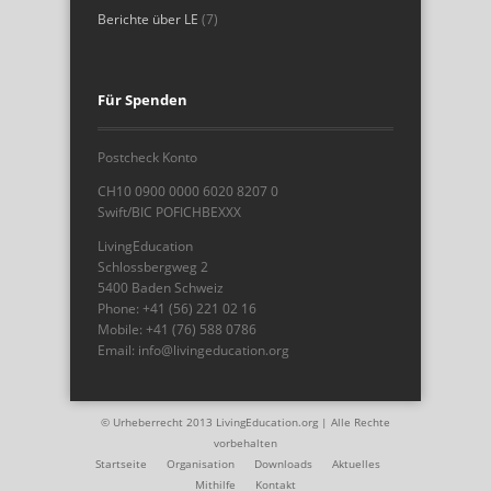
Berichte über LE
(7)
Für Spenden
Postcheck Konto
CH10 0900 0000 6020 8207 0
Swift/BIC POFICHBEXXX
LivingEducation
Schlossbergweg 2
5400 Baden Schweiz
Phone: +41 (56) 221 02 16
Mobile: +41 (76) 588 0786
Email: info@livingeducation.org
© Urheberrecht 2013 LivingEducation.org | Alle Rechte
vorbehalten
Startseite
Organisation
Downloads
Aktuelles
Mithilfe
Kontakt