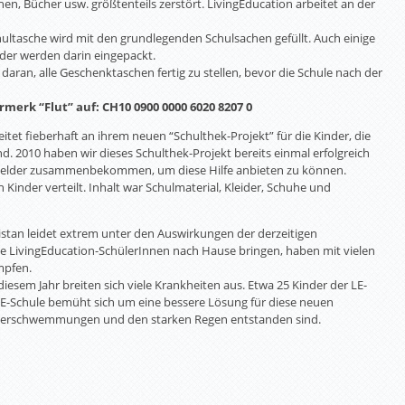
hen, Bücher usw. größtenteils zerstört. LivingEducation arbeitet an der
ultasche wird mit den grundlegenden Schulsachen gefüllt. Auch einige
der werden darin eingepackt.
daran, alle Geschenktaschen fertig zu stellen, bevor die Schule nach der
rmerk “Flut” auf:
CH10 0900 0000 6020 8207 0
itet fieberhaft an ihrem neuen “Schulthek-Projekt” für die Kinder, die
. 2010 haben wir dieses Schulthek-Projekt bereits einmal erfolgreich
e Gelder zusammenbekommen, um diese Hilfe anbieten zu können.
inder verteilt. Inhalt war Schulmaterial, Kleider, Schuhe und
stan leidet extrem unter den Auswirkungen der derzeitigen
ie LivingEducation-SchülerInnen nach Hause bringen, haben mit vielen
mpfen.
esem Jahr breiten sich viele Krankheiten aus. Etwa 25 Kinder der LE-
LE-Schule bemüht sich um eine bessere Lösung für diese neuen
Überschwemmungen und den starken Regen entstanden sind.