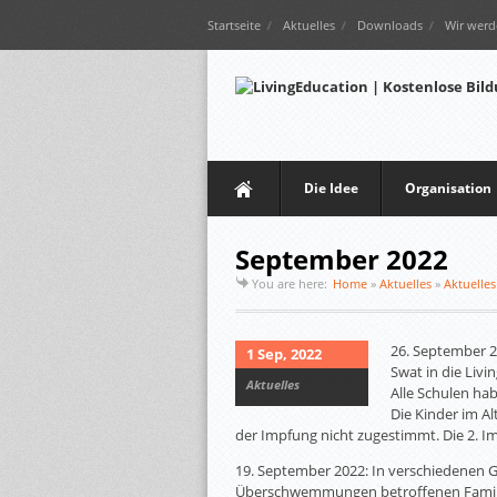
Startseite
Aktuelles
Downloads
Wir werd
Die Idee
Organisation
September 2022
You are here:
Home
»
Aktuelles
»
Aktuelles
26. September 2
1 Sep, 2022
Swat in die Liv
Aktuelles
Alle Schulen ha
Die Kinder im Al
der Impfung nicht zugestimmt. Die 2. I
19. September 2022: In verschiedenen G
Überschwemmungen betroffenen Familie