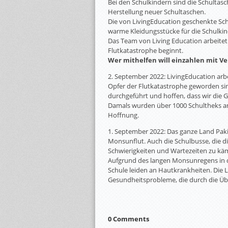
Bei den Schulkindern sind die Schultasc
Herstellung neuer Schultaschen.
Die von LivingEducation geschenkte Sch
warme Kleidungsstücke für die Schulkin
Das Team von Living Education arbeitet 
Flutkatastrophe beginnt.
Wer mithelfen will einzahlen mit Ve
2. September 2022: LivingEducation arbe
Opfer der Flutkatastrophe geworden sind
durchgeführt und hoffen, dass wir di
Damals wurden über 1000 Schultheks an K
Hoffnung.
1. September 2022: Das ganze Land Paki
Monsunflut. Auch die Schulbusse, die d
Schwierigkeiten und Wartezeiten zu kä
Aufgrund des langen Monsunregens in di
Schule leiden an Hautkrankheiten. Die 
Gesundheitsprobleme, die durch die 
0 Comments