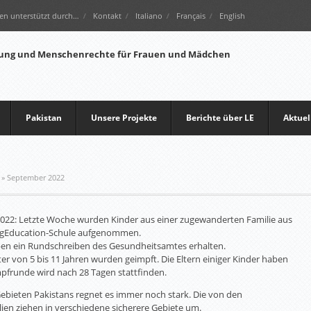
en unterstützt durch…
Kontakt
Italiano
Français
English
Pakistan
Unsere Projekte
Berichte über LE
Aktuel
»
September 2022
022: Letzte Woche wurden Kinder aus einer zugewanderten Familie aus
ingEducation-Schule aufgenommen.
ben ein Rundschreiben des Gesundheitsamtes erhalten.
ter von 5 bis 11 Jahren wurden geimpft. Die Eltern einiger Kinder haben
mpfrunde wird nach 28 Tagen stattfinden.
ebieten Pakistans regnet es immer noch stark. Die von den
n ziehen in verschiedene sicherere Gebiete um.