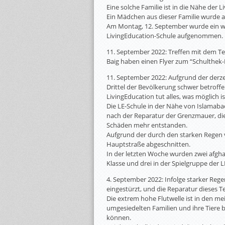
Eine solche Familie ist in die Nähe der
Ein Mädchen aus dieser Familie wurde 
Am Montag, 12. September wurde ein wei
LivingEducation-Schule aufgenommen.
11. September 2022: Treffen mit dem T
Baig haben einen Flyer zum “Schulthek-Pr
11. September 2022: Aufgrund der derzei
Drittel der Bevölkerung schwer betrof
LivingEducation tut alles, was möglich i
Die LE-Schule in der Nähe von Islamaba
nach der Reparatur der Grenzmauer, die 
Schäden mehr entstanden.
Aufgrund der durch den starken Regen v
Hauptstraße abgeschnitten.
In der letzten Woche wurden zwei afghan
Klasse und drei in der Spielgruppe de
4. September 2022: Infolge starker Rege
eingestürzt, und die Reparatur dieses T
Die extrem hohe Flutwelle ist in den me
umgesiedelten Familien und ihre Tiere 
können.