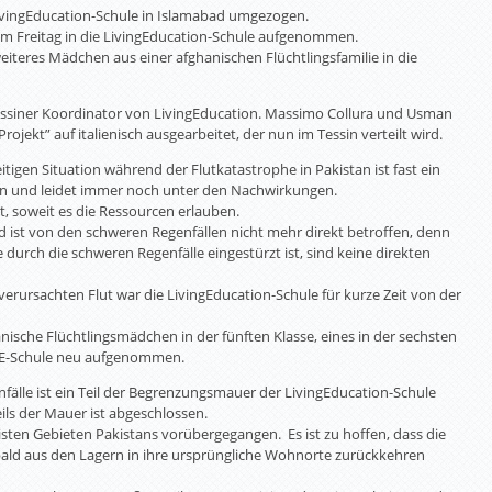
 LivingEducation-Schule in Islamabad umgezogen.
am Freitag in die LivingEducation-Schule aufgenommen.
teres Mädchen aus einer afghanischen Flüchtlingsfamilie in die
essiner Koordinator von LivingEducation. Massimo Collura und Usman
ojekt” auf italienisch ausgearbeitet, der nun im Tessin verteilt wird.
tigen Situation während der Flutkatastrophe in Pakistan ist fast ein
fen und leidet immer noch unter den Nachwirkungen.
st, soweit es die Ressourcen erlauben.
d ist von den schweren Regenfällen nicht mehr direkt betroffen, denn
durch die schweren Regenfälle eingestürzt ist, sind keine direkten
erursachten Flut war die LivingEducation-Schule für kurze Zeit von der
ische Flüchtlingsmädchen in der fünften Klasse, eines in der sechsten
r LE-Schule neu aufgenommen.
nfälle ist ein Teil der Begrenzungsmauer der LivingEducation-Schule
eils der Mauer ist abgeschlossen.
isten Gebieten Pakistans vorübergegangen. Es ist zu hoffen, dass die
bald aus den Lagern in ihre ursprüngliche Wohnorte zurückkehren