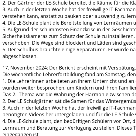
2. Der Gärtner der LE-Schule bereitet die Räume für die K
3. Auch in der letzten Woche hat der freiwillige IT-Fachm
verstehen kann, anstatt zu pauken oder auswendig zu lern
4. Die LE-Schule plant die Bereitstellung von Lernräumen u
5. Aufgrund der schlimmsten Finanzkrise in der Geschich
Sicherheitskameras zum Schutz der Schule zu installieren.
verschoben. Die Wege sind blockiert und Läden sind gesch
6. Der Schulbus brauchte einige Reparaturen. Er wurde na
abgeschlossen.
17. November 2024: Der Bericht erscheint mit Verspätung, d
Die wöchentliche Lehrerfortbildung fand am Samstag, den 
1. Die Lehrerinnen arbeiteten an ihrem Unterricht und an
wurden weiter besprochen, um Kindern und ihren Familien 
Das 2. Thema war die Wahrung der Harmonie zwischen de
2. Der LE Schulgärtner sät die Samen für das Wintergemü
3. Auch in der letzten Woche hat der freiwillige IT-Fachma
benötigten Videos heruntergeladen und für die LE-Schul
4. Die LE-Schule plant, den bedürftigen Schülern vor Or
Lernraum und Beratung zur Verfügung zu stellen. Dieses 
eingegangen ist.