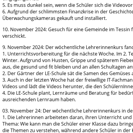
5. Es muss dunkel sein, wenn die Schüler sich die Videov
6. Aufgrund der schlimmsten Finanzkrise in der Geschich
Überwachungskameras gekauft und installiert.
10. November 2024: Gesuch für eine Gemeinde im Tessin fü
verschickt.
9. November 2024: Der wöchentliche Lehrerinnenkurs fan
1. Unterrichtsvorbereitung für die nächste Woche. Im 2.
Winter. Aufgrund von Husten, Grippe und späterem Fieber fe
aus, die gesund und fit bleiben und an allen Schultagen
2. Der Gärtner der LE-Schule sät die Samen des Gemüses 
3. Auch in der letzten Woche hat der freiwillige IT-Fach
Videos und lädt die Videos herunter, die den SchülernInn
4. Die LE-Schule plant, Lernräume und Beratung für bedür
ausreichenden Lernraum haben.
03. November 24: Der wöchentliche Lehrerinnenkurs in der
1. Die Lehrerinnen arbeiteten daran, ihren Unterricht und 
Thema: Wie kann man die Schüler einer Klasse dazu bringen
die Themen zu verstehen, während andere Schüler in der K