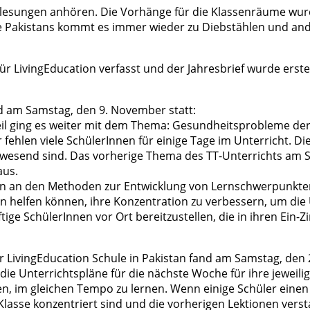
orlesungen anhören. Die Vorhänge für die Klassenräume wurd
te Pakistans kommt es immer wieder zu Diebstählen und an
r LivingEducation verfasst und der Jahresbrief wurde erste
d am Samstag, den 9. November statt:
 Teil ging es weiter mit dem Thema: Gesundheitsprobleme d
hlen viele SchülerInnen für einige Tage im Unterricht. Dies 
 anwesend sind. Das vorherige Thema des TT-Unterrichts a
aus.
mann an den Methoden zur Entwicklung von Lernschwerpunkten
en helfen können, ihre Konzentration zu verbessern, um die
ftige SchülerInnen vor Ort bereitzustellen, die in ihren 
 LivingEducation Schule in Pakistan fand am Samstag, den 
die Unterrichtspläne für die nächste Woche für ihre jeweilig
, im gleichen Tempo zu lernen. Wenn einige Schüler einen L
lasse konzentriert sind und die vorherigen Lektionen verst