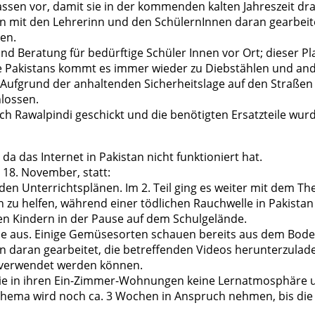
lassen vor, damit sie in der kommenden kalten Jahreszeit dr
ann mit den Lehrerinn und den SchülernInnen daran gearbeit
en.
nd Beratung für bedürftige Schüler Innen vor Ort; dieser Pl
te Pakistans kommt es immer wieder zu Diebstählen und and
 Aufgrund der anhaltenden Sicherheitslage auf den Straßen d
lossen.
ch Rawalpindi geschickt und die benötigten Ersatzteile wur
a das Internet in Pakistan nicht funktioniert hat.
18. November, statt:
 den Unterrichtsplänen. Im 2. Teil ging es weiter mit dem
zu helfen, während einer tödlichen Rauchwelle in Pakistan
n Kindern in der Pause auf dem Schulgelände.
se aus. Einige Gemüsesorten schauen bereits aus dem Bode
nn daran gearbeitet, die betreffenden Videos herunterzuladen
e verwendet werden können.
t, die in ihren Ein-Zimmer-Wohnungen keine Lernatmosphäre
Thema wird noch ca. 3 Wochen in Anspruch nehmen, bis die 