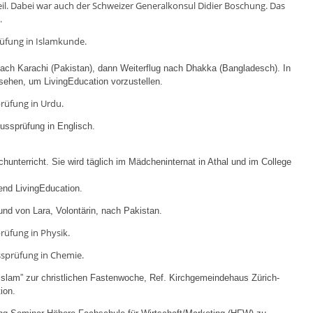
il. Dabei war auch der Schweizer Generalkonsul Didier Boschung. Das
.
rüfung in Islamkunde.
ach Karachi (Pakistan), dann Weiterflug nach Dhakka (Bangladesch). In
sehen, um LivingEducation vorzustellen.
prüfung in Urdu.
ussprüfung in Englisch.
chunterricht. Sie wird täglich im Mädcheninternat in Athal und im College
end LivingEducation.
und von Lara, Volontärin, nach Pakistan.
rüfung in Physik.
ussprüfung in Chemie.
Islam” zur christlichen Fastenwoche, Ref. Kirchgemeindehaus Zürich-
ion.