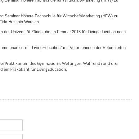
g Seminar Höhere Fachschule für Wirtschaft/Marketing (HFW) zu
g Seminar Höhere Fachschule für Wirtschaft/Marketing (HFW) zu
 Fida Hussain Waraich.
in der Universität Zürich, die im Februar 2013 für Livingeducation nach
mmenarbeit mit LivingEducation” mit Vertreterinnen der Reformierten
zwei Praktikanten des Gymnasiums Wettingen. Während rund drei
 ein Praktikant für LivingEducation.