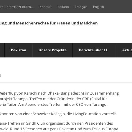
en unterstützt durch…
Kontakt
Italiano
Français
English
Pakistan
Unsere Projekte
Berichte über LE
Aktue
2
Weiterflug von Karachi nach Dhaka (Bangladesch) im Zusammenhang
rojekt Tarango. Treffen mit der Gründerin der CRP (Spital für
erie Tailor. Am Abend erstes Treffen mit der CEO von Tarango.
annten von einer Schweizer Kollegin, die LivingEducation vorstellt.
tana-Treffen im Sindh Club organisiert durch den Präsidenten des
wala. Rund 15 Personen aus ganz Pakistan und zum Teil aus Europa