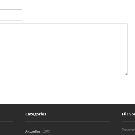
Categories
Für S
Postche
Aktuelles
(200)