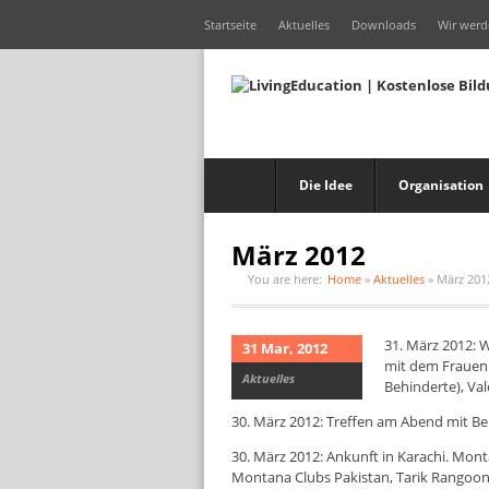
Startseite
Aktuelles
Downloads
Wir werd
Die Idee
Organisation
März 2012
You are here:
Home
»
Aktuelles
»
März 201
31. März 2012: 
31 Mar, 2012
mit dem Frauenp
Aktuelles
Behinderte), Val
30. März 2012: Treffen am Abend mit Bek
30. März 2012: Ankunft in Karachi. Mon
Montana Clubs Pakistan, Tarik Rangoon