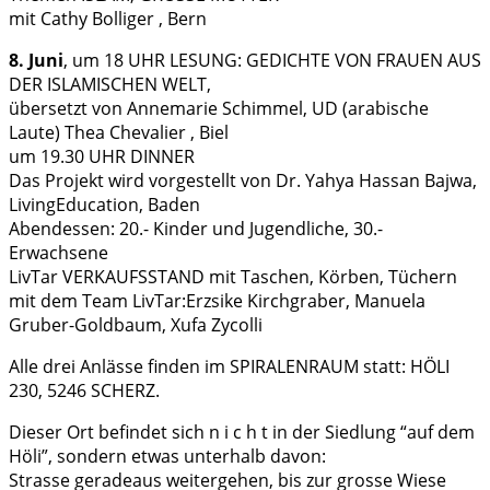
mit Cathy Bolliger , Bern
8. Juni
, um 18 UHR LESUNG: GEDICHTE VON FRAUEN AUS
DER ISLAMISCHEN WELT,
übersetzt von Annemarie Schimmel, UD (arabische
Laute) Thea Chevalier , Biel
um 19.30 UHR DINNER
Das Projekt wird vorgestellt von Dr. Yahya Hassan Bajwa,
LivingEducation, Baden
Abendessen: 20.- Kinder und Jugendliche, 30.-
Erwachsene
LivTar VERKAUFSSTAND mit Taschen, Körben, Tüchern
mit dem Team LivTar:Erzsike Kirchgraber, Manuela
Gruber-Goldbaum, Xufa Zycolli
Alle drei Anlässe finden im SPIRALENRAUM statt: HÖLI
230, 5246 SCHERZ.
Dieser Ort befindet sich n i c h t in der Siedlung “auf dem
Höli”, sondern etwas unterhalb davon:
Strasse geradeaus weitergehen, bis zur grosse Wiese