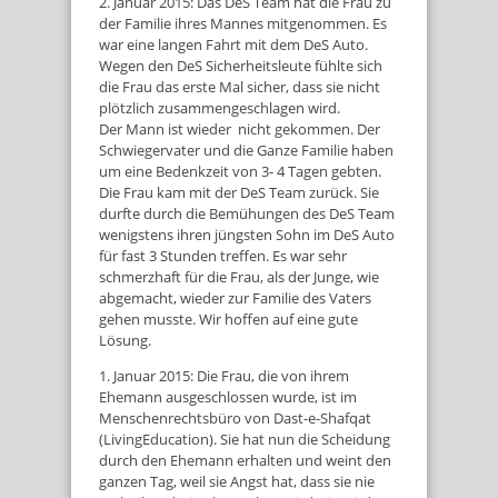
2. Januar 2015: Das DeS Team hat die Frau zu
der Familie ihres Mannes mitgenommen. Es
war eine langen Fahrt mit dem DeS Auto.
Wegen den DeS Sicherheitsleute fühlte sich
die Frau das erste Mal sicher, dass sie nicht
plötzlich zusammengeschlagen wird.
Der Mann ist wieder nicht gekommen. Der
Schwiegervater und die Ganze Familie haben
um eine Bedenkzeit von 3- 4 Tagen gebten.
Die Frau kam mit der DeS Team zurück. Sie
durfte durch die Bemühungen des DeS Team
wenigstens ihren jüngsten Sohn im DeS Auto
für fast 3 Stunden treffen. Es war sehr
schmerzhaft für die Frau, als der Junge, wie
abgemacht, wieder zur Familie des Vaters
gehen musste. Wir hoffen auf eine gute
Lösung.
1. Januar 2015: Die Frau, die von ihrem
Ehemann ausgeschlossen wurde, ist im
Menschenrechtsbüro von Dast-e-Shafqat
(LivingEducation). Sie hat nun die Scheidung
durch den Ehemann erhalten und weint den
ganzen Tag, weil sie Angst hat, dass sie nie