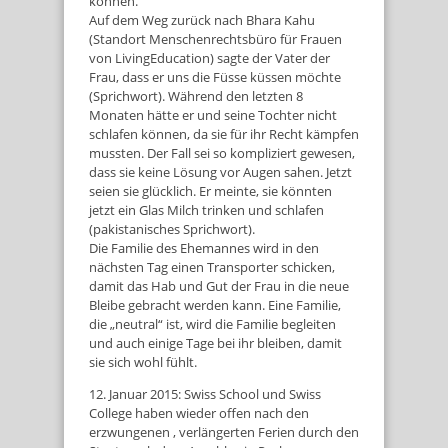
können.
Auf dem Weg zurück nach Bhara Kahu
(Standort Menschenrechtsbüro für Frauen
von LivingEducation) sagte der Vater der
Frau, dass er uns die Füsse küssen möchte
(Sprichwort). Während den letzten 8
Monaten hätte er und seine Tochter nicht
schlafen können, da sie für ihr Recht kämpfen
mussten. Der Fall sei so kompliziert gewesen,
dass sie keine Lösung vor Augen sahen. Jetzt
seien sie glücklich. Er meinte, sie könnten
jetzt ein Glas Milch trinken und schlafen
(pakistanisches Sprichwort).
Die Familie des Ehemannes wird in den
nächsten Tag einen Transporter schicken,
damit das Hab und Gut der Frau in die neue
Bleibe gebracht werden kann. Eine Familie,
die „neutral“ ist, wird die Familie begleiten
und auch einige Tage bei ihr bleiben, damit
sie sich wohl fühlt.
12. Januar 2015: Swiss School und Swiss
College haben wieder offen nach den
erzwungenen , verlängerten Ferien durch den