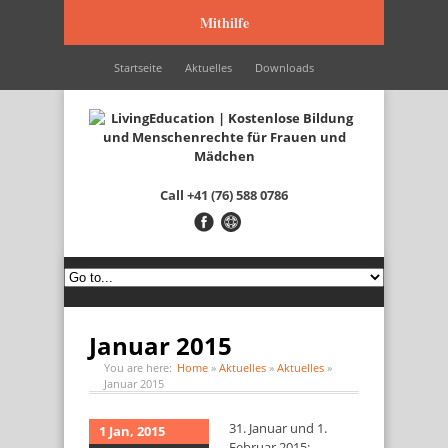
Mithilfe
Startseite
Aktuelles
Downloads
Wir werden unterstützt durch…
Kontakt
Italiano
Français
English
Call
+41 (76) 588 0786
Januar 2015
You are here:
Home
»
Aktuelles
»
Aktuelles
»
Januar 2015
31. Januar und 1.
1 Jan, 2015
Februar 2015: