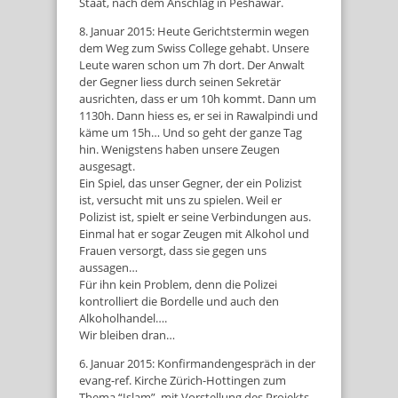
Staat, nach dem Anschlag in Peshawar.
8. Januar 2015: Heute Gerichtstermin wegen
dem Weg zum Swiss College gehabt. Unsere
Leute waren schon um 7h dort. Der Anwalt
der Gegner liess durch seinen Sekretär
ausrichten, dass er um 10h kommt. Dann um
1130h. Dann hiess es, er sei in Rawalpindi und
käme um 15h… Und so geht der ganze Tag
hin. Wenigstens haben unsere Zeugen
ausgesagt.
Ein Spiel, das unser Gegner, der ein Polizist
ist, versucht mit uns zu spielen. Weil er
Polizist ist, spielt er seine Verbindungen aus.
Einmal hat er sogar Zeugen mit Alkohol und
Frauen versorgt, dass sie gegen uns
aussagen…
Für ihn kein Problem, denn die Polizei
kontrolliert die Bordelle und auch den
Alkoholhandel….
Wir bleiben dran…
6. Januar 2015: Konfirmandengespräch in der
evang-ref. Kirche Zürich-Hottingen zum
Thema “Islam”, mit Vorstellung des Projekts