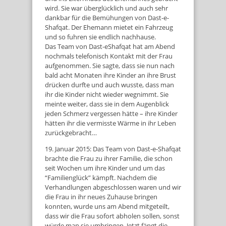
wird. Sie war überglücklich und auch sehr
dankbar für die Bemühungen von Dast-e-
Shafqat. Der Ehemann mietet ein Fahrzeug
und so fuhren sie endlich nachhause.
Das Team von Dast-eShafqat hat am Abend
nochmals telefonisch Kontakt mit der Frau
aufgenommen. Sie sagte, dass sie nun nach
bald acht Monaten ihre Kinder an ihre Brust
drücken durfte und auch wusste, dass man
ihr die Kinder nicht wieder wegnimmt. Sie
meinte weiter, dass sie in dem Augenblick
jeden Schmerz vergessen hätte – ihre Kinder
hätten ihr die vermisste Wärme in ihr Leben
zurückgebracht…
19. Januar 2015: Das Team von Dast-e-Shafqat
brachte die Frau zu ihrer Familie, die schon
seit Wochen um ihre Kinder und um das
“Familienglück” kämpft. Nachdem die
Verhandlungen abgeschlossen waren und wir
die Frau in ihr neues Zuhause bringen
konnten, wurde uns am Abend mitgeteilt,
dass wir die Frau sofort abholen sollen, sonst
würde man sie umbringen. Jetzt fängt die