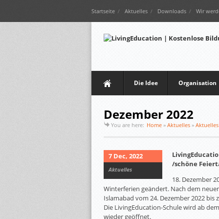
Startseite
Aktuelles
Downloads
Wir werd
Die Idee
Organisation
Dezember 2022
You are here:
Home
»
Aktuelles
»
Aktuelles
LivingEducati
7 Dec, 2022
/schöne Feiert
Aktuelles
18. Dezember 20
Winterferien geändert. Nach dem neuen
Islamabad vom 24. Dezember 2022 bis zu
Die LivingEducation-Schule wird ab de
wieder geöffnet.