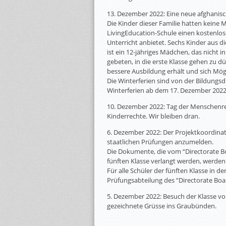
13. Dezember 2022: Eine neue afghanisch
Die Kinder dieser Familie hatten keine M
LivingEducation-Schule einen kostenlo
Unterricht anbietet. Sechs Kinder aus d
ist ein 12-jähriges Mädchen, das nicht 
gebeten, in die erste Klasse gehen zu dü
bessere Ausbildung erhält und sich Mögl
Die Winterferien sind von der Bildungs
Winterferien ab dem 17. Dezember 2022 
10. Dezember 2022: Tag der Menschenrech
Kinderrechte. Wir bleiben dran.
6. Dezember 2022: Der Projektkoordinato
staatlichen Prüfungen anzumelden.
Die Dokumente, die vom “Directorate Bo
fünften Klasse verlangt werden, werden
Für alle Schüler der fünften Klasse in de
Prüfungsabteilung des “Directorate Bo
5. Dezember 2022: Besuch der Klasse von
gezeichnete Grüsse ins Graubünden.