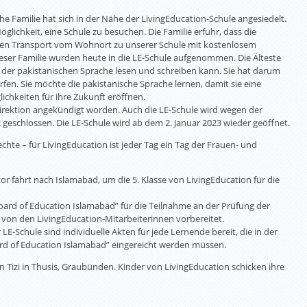
e Familie hat sich in der Nähe der LivingEducation-Schule angesiedelt.
öglichkeit, eine Schule zu besuchen. Die Familie erfuhr, dass die
sen Transport vom Wohnort zu unserer Schule mit kostenlosem
ieser Familie wurden heute in die LE-Schule aufgenommen. Die Älteste
in der pakistanischen Sprache lesen und schreiben kann. Sie hat darum
rfen. Sie möchte die pakistanische Sprache lernen, damit sie eine
ichkeiten für ihre Zukunft eröffnen.
direktion angekündigt worden. Auch die LE-Schule wird wegen der
geschlossen. Die LE-Schule wird ab dem 2. Januar 2023 wieder geöffnet.
te – für LivingEducation ist jeder Tag ein Tag der Frauen- und
r fährt nach Islamabad, um die 5. Klasse von LivingEducation für die
ard of Education Islamabad” für die Teilnahme an der Prüfung der
 von den LivingEducation-Mitarbeiterinnen vorbereitet.
r LE-Schule sind individuelle Akten für jede Lernende bereit, die in der
ard of Education Islamabad” eingereicht werden müssen.
 Tizi in Thusis, Graubünden. Kinder von LivingEducation schicken ihre