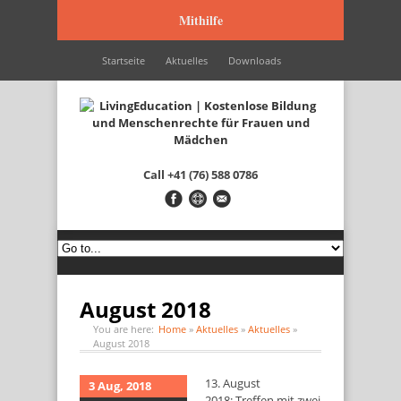
Mithilfe
Startseite
Aktuelles
Downloads
Wir werden unterstützt durch…
Kontakt
Italiano
Français
English
Call
+41 (76) 588 0786
August 2018
You are here:
Home
»
Aktuelles
»
Aktuelles
»
August 2018
13. August
3 Aug, 2018
2018: Treffen mit zwei