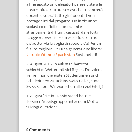
a fine agosto un delegato Ticinese visterà le
nostre infrastrutture scolastiche, incontrerà i
docenti e soprattutto gli studenti. I veri
protagonisti del progetto! Un inizio anno
scolastico difficile, inondazioni e
straripamenti di fiumi, casusati dalle forti
piogge monsoniche. Case e infrastrutture
distrutte. Ma la voglia di scouola c’è! Per un
futuro migliore. Per una generazione libera!
‪#‎
scuole‬
‪#‎
donne‬
‪#‎
pachistan‬
Sosteneteci!
3. August 2015: In Pakistan herrscht
schlechtes Wetter mit viel Regen. Trotzdem
kehren nun die ersten Studentinnen und
Schülerinnen zurück ins Swiss College und
Swiss School. Wir wünschen allen viel Erfolg!
1. Augustfeier im Tessin stand bei der
Tessiner Arbeitsgruppe unter dem Motto
“LivingEducation”.
0 Comments