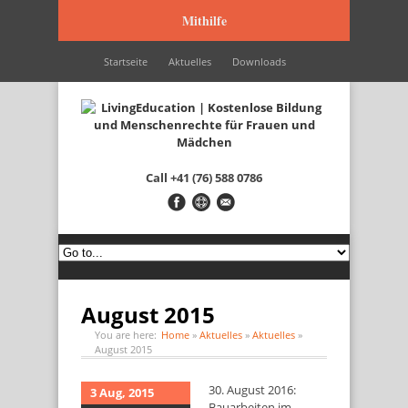
Mithilfe
Startseite
Aktuelles
Downloads
Wir werden unterstützt durch…
Kontakt
Italiano
Français
English
Call
+41 (76) 588 0786
August 2015
You are here:
Home
»
Aktuelles
»
Aktuelles
»
August 2015
30. August 2016:
3 Aug, 2015
Bauarbeiten im