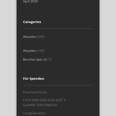
April 2026
Categories
Aktuelles
(200)
Aktuelles
(160)
Berichte über LE
(7)
Für Spenden
Postcheck Konto
CH10 0900 0000 6020 8207 0
Swift/BIC POFICHBEXXX
LivingEducation