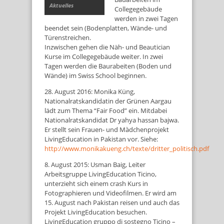
Aktuelles
Collegegebäude
werden in zwei Tagen
beendet sein (Bodenplatten, Wände- und
Türenstreichen.
Inzwischen gehen die Näh- und Beautician
Kurse im Collegegebäude weiter. In zwei
Tagen werden die Baurabeiten (Boden und
Wände) im Swiss School beginnen.
28. August 2016: Monika Küng,
Nationalratskandidatin der Grünen Aargau
lädt zum Thema “Fair Food” ein. Mitdabei
Nationalratskandidat Dr yahya hassan bajwa.
Er stellt sein Frauen- und Màdchenprojekt
LivingEducation in Pakistan vor. Siehe:
http://www.monikakueng.ch/texte/dritter_politisch.pdf
8. August 2015: Usman Baig, Leiter
Arbeitsgruppe LivingEducation Ticino,
unterzieht sich einem crash Kurs in
Fotographieren und Videofilmen. Er wird am
15. August nach Pakistan reisen und auch das
Projekt LivingEducation besuchen.
LivingEducation gruppo di sostegno Ticino –