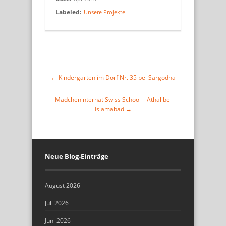
Labeled:
Unsere Projekte
← Kindergarten im Dorf Nr. 35 bei Sargodha
Mädcheninternat Swiss School – Athal bei
Islamabad →
Neue Blog-Einträge
August 2026
Juli 2026
Juni 2026