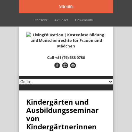
Mithilfe
Startseite
Aktuelles
Downloads
Wir werden unterstützt durch…
Kontakt
Italiano
Français
English
Call
+41 (76) 588 0786
Kindergärten und
Ausbildungsseminar
von
Kindergärtnerinnen