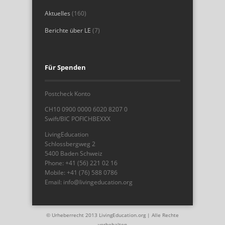
Aktuelles
(160)
Berichte über LE
(7)
Für Spenden
Postcheck Konto
CH10 0900 0000 6020 8207 0
Swift/BIC POFICHBEXXX
LivingEducation
Schlossbergweg 2
5400 Baden Schweiz
Phone: +41 (56) 221 02 16
Mobile: +41 (76) 588 0786
Email: info@livingeducation.org
© Urheberrecht 2013 LivingEducation.org | Alle Rechte
vorbehalten