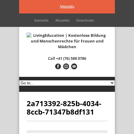
Mithilfe
Startseite
Aktuelles
Downloads
Wir werden unterstützt durch…
Kontakt
Italiano
Français
English
Call
+41 (76) 588 0786
2a713392-825b-4034-
8ccb-71347b8df131